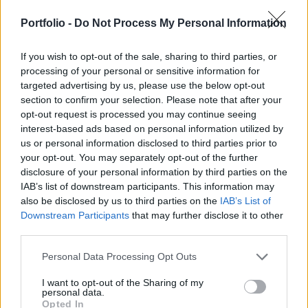
000 m² területű könnyűipari csarnokot egy
nemzetközi gyártó cég igényeire szabva
Portfolio -
Do Not Process My Personal Information
fejlesztette a regionális ipari-logisztikai
If you wish to opt-out of the sale, sharing to third parties, or
fejlesztésekre specializálódott cég.
processing of your personal or sensitive information for
targeted advertising by us, please use the below opt-out
A most átadott csarnok az IGPark Miskolc projekt
section to confirm your selection. Please note that after your
keretében épülő 33 000 m² területű ipari-logisztikai épület
opt-out request is processed you may continue seeing
első üteme. A fejlesztés a built-to-suit elemen kívül további
interest-based ads based on personal information utilized by
minimum 14 000 m² területet kínál bérbeadásra, így a teljes
us or personal information disclosed to third parties prior to
beruházás értéke meghaladja a 14 milliárd forintot. Az
your opt-out. You may separately opt-out of the further
Infogroup tulajdonába tartozik a miskolci projekt mellett az
disclosure of your personal information by third parties on the
IAB’s list of downstream participants. This information may
IGPark Polgár ipari park...
also be disclosed by us to third parties on the
IAB’s List of
Downstream Participants
that may further disclose it to other
third parties.
KEDVES OLVASÓNK!
A keresett cikk a portfolio.hu hírarchívumához
Personal Data Processing Opt Outs
tartozik, melynek olvasása előfizetéses
I want to opt-out of the Sharing of my
regisztrációhoz kötött.
personal data.
Opted In