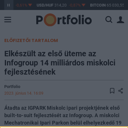
363,17
-0,61%
USD/HUF
314,20
-0,87%
BITCOIN
65 030,55
0
ELŐFIZETŐI TARTALOM
Elkészült az első üteme az
Infogroup 14 milliárdos miskolci
fejlesztésének
Portfolio
2023. június 14. 16:09
Átadta az IGPARK Miskolc ipari projektjének első
built-to-suit fejlesztését az Infogroup. A miskolci
Mechatronikai Ipari Parkon belül elhelyezkedő 19