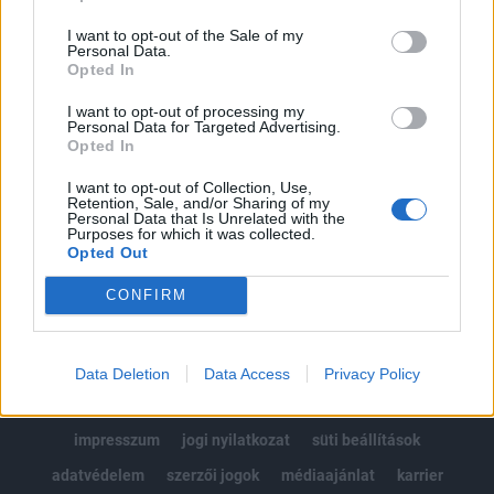
Az előfizetés a következőket tartalmazza:
I want to opt-out of the Sale of my
Portfolio.hu teljes cikkarchívum
Personal Data.
Kötéslisták: BÉT elmúlt 2 év napon belüli
Opted In
kötéslistái
I want to opt-out of processing my
Personal Data for Targeted Advertising.
Opted In
Előfizetés
I want to opt-out of Collection, Use,
Retention, Sale, and/or Sharing of my
Personal Data that Is Unrelated with the
MÁR ELŐFIZETŐNK VAGY?
BEJELENTKEZÉS
Purposes for which it was collected.
Opted Out
CONFIRM
Data Deletion
Data Access
Privacy Policy
© 2026 Portfolio
impresszum
jogi nyilatkozat
süti beállítások
adatvédelem
szerzői jogok
médiaajánlat
karrier