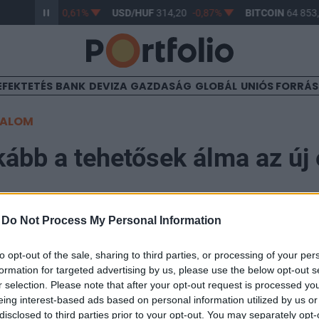
HUF
363,17
-0,61%
USD/HUF
314,20
-0,87%
BITCOIN
64 853,
EFEKTETÉS
BANK
DEVIZA
GAZDASÁG
GLOBÁL
UNIÓS FORRÁ
TALOM
kább a tehetősek álma az új 
-
Do Not Process My Personal Information
to opt-out of the sale, sharing to third parties, or processing of your per
formation for targeted advertising by us, please use the below opt-out s
vében már alig érhető el új építésű lakás 1 millió forin
r selection. Please note that after your opt-out request is processed y
 – derül ki a Duna House legújabb ingatlanpiaci elemz
eing interest-based ads based on personal information utilized by us or
disclosed to third parties prior to your opt-out. You may separately opt-