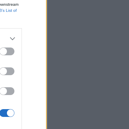
t és döntési
 downstream
B’s List of
g találkozója! Idén
tésű ingatlanokat a
 A legmagasabb
izetéses