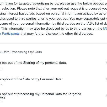
formation for targeted advertising by us, please use the below opt-out s
r selection. Please note that after your opt-out request is processed y
eing interest-based ads based on personal information utilized by us or
disclosed to third parties prior to your opt-out. You may separately opt-
t alatti, legfeljebb kisebb felújítást igénylő ingatlanok 
losure of your personal information by third parties on the IAB’s list of
a vásárlást tervező magyar lakosság körében, akiknek
. This information may also be disclosed by us to third parties on the
IA
lió forint önerővel rendelkezik – derül ki a CIB Bank 
Participants
that may further disclose it to other third parties.
tatív felmérésből. Az a trend is érezhető, hogy sokan 
ülésre költözni.
l Data Processing Opt Outs
 Forum 2026A hazai ingatlanpiac legnagyobb üzleti és networkin
formáció és jelentkezésA lakosság 11%-a tervez idén ingatlanvás
o opt-out of the Sharing of my personal data.
, hogy belevágjon, közülük a legtöbben (66%) saját otthonnak 
In
CIB. A második legnépszerűbb cél a befektetés (rövid...
o opt-out of the Sale of my Personal Data.
In
ASÓNK!
to opt-out of processing my Personal Data for Targeted
ing.
a portfolio.hu hírarchívumához tartozik, melynek olvasása előf
In
ötött.