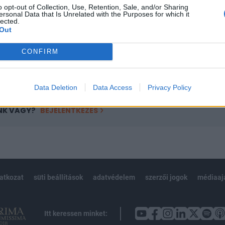
o opt-out of Collection, Use, Retention, Sale, and/or Sharing
övetkezőket tartalmazza:
ersonal Data that Is Unrelated with the Purposes for which it
lected.
 teljes cikkarchívum
Out
 BÉT elmúlt 2 év napon belüli
CONFIRM
Előfizetés
Data Deletion
Data Access
Privacy Policy
NK VAGY?
BEJELENTKEZÉS
latkozat
süti beállítások
adatvédelem
szerzői jogok
médiaaj
Itt keressen minket: