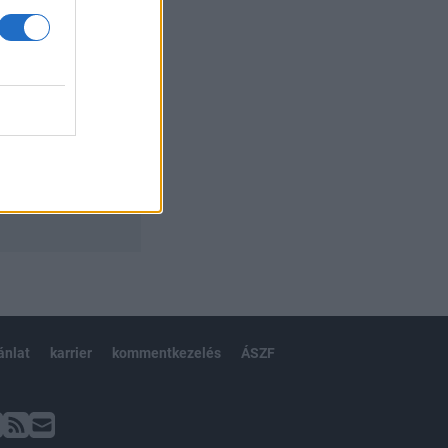
ánlat
karrier
kommentkezelés
ÁSZF