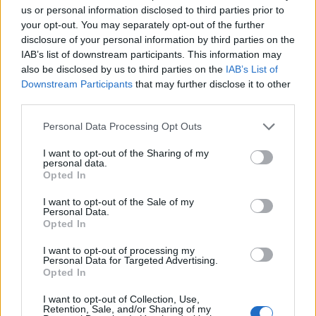
us or personal information disclosed to third parties prior to
trendelemzésében a Mapei. A cég várakozásai
your opt-out. You may separately opt-out of the further
szerint ez a lassú, de fenntartható növekedés
disclosure of your personal information by third parties on the
határozhatja meg a hazai építőipart 2026-ban és
IAB’s list of downstream participants. This information may
azon túl is, a jelenlegi mélyponton a felújítási
also be disclosed by us to third parties on the
IAB’s List of
boom és a támogatott hitelek jelenthetnek
Downstream Participants
that may further disclose it to other
third parties.
fordulatot az ágazatnak.
Personal Data Processing Opt Outs
Az ÉVOSZ idei konjunktúrafelmérése szerint az építőipari
cégek 60 százaléka árbevétel-csökkenéssel számol, 90
I want to opt-out of the Sharing of my
personal data.
százaléka kedvezőtlennek látja a jelenlegi piaci helyzetet. A
Opted In
megrendeléshiány, a bizonytalan gazdasági környezet és a
késedelmes fizetések sok vállalkozást az összeomlás
I want to opt-out of the Sale of my
Personal Data.
szélére sodortak. 2026-ra a nemzetközi előrejelzések
Opted In
mérsékelt, de stabil növekedést...
I want to opt-out of processing my
Personal Data for Targeted Advertising.
Opted In
KEDVES OLVASÓNK!
I want to opt-out of Collection, Use,
A keresett cikk a portfolio.hu hírarchívumához
Retention, Sale, and/or Sharing of my