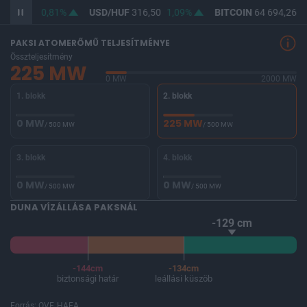
F
364,66
0,81%
USD/HUF
316,50
1,09%
BITCOIN
64 694,26
0
PAKSI ATOMERŐMŰ TELJESÍTMÉNYE
Összteljesítmény
225 MW
0 MW
2000 MW
1. blokk
2. blokk
0 MW
225 MW
/ 500 MW
/ 500 MW
3. blokk
4. blokk
0 MW
0 MW
/ 500 MW
/ 500 MW
DUNA VÍZÁLLÁSA PAKSNÁL
-129 cm
-144cm
-134cm
biztonsági határ
leállási küszöb
Forrás: OVF, HAEA