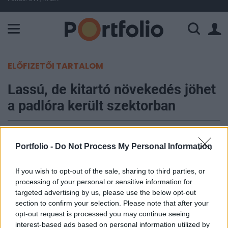
A Paksi Atomerőmű összteljesítménye 225 MW. A Duna vízállá
ELŐFIZETŐI TARTALOM
Lassú, de kitartó növekedés jöhet
a padlóra került szektorban
Portfolio
2025. december 05. 09:16
Portfolio -
Do Not Process My Personal Information
Az idén padlóra került építőiparban lassú, de
If you wish to opt-out of the sale, sharing to third parties, or
processing of your personal or sensitive information for
fokozatos élénkülésre lehet számítani jövőre, amit
targeted advertising by us, please use the below opt-out
elsősorban a lakossági felújítások, az
section to confirm your selection. Please note that after your
energiahatékonyságot ösztönző programok és a
opt-out request is processed you may continue seeing
kedvezményes hitelek hajtanak – írja
interest-based ads based on personal information utilized by