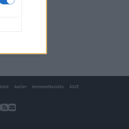
ánlat
karrier
kommentkezelés
ÁSZF