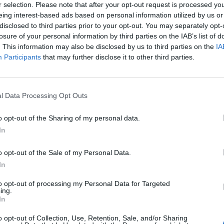
r selection. Please note that after your opt-out request is processed y
eing interest-based ads based on personal information utilized by us or
disclosed to third parties prior to your opt-out. You may separately opt-
losure of your personal information by third parties on the IAB’s list of
zdaságba illeszkedő, környezetbarát burkolatokat gy
. This information may also be disclosed by us to third parties on the
IA
 Szegedi Fegyház és Börtönben - közölte a Belügyminis
Participants
that may further disclose it to other third parties.
titkára szerdán Szegeden.
yfa-Alföld Kft.-nél tartott sajtóbejáráson azt mondta, hogy a ko
l Data Processing Opt Outs
ogvatartott, akinek büntetési fokozata azt megengedi, dolgozz
tásának költségeihez. A folyamatos munkavégzés segíti a fogvat
o opt-out of the Sharing of my personal data.
sszailleszkedését, szakmát tanulhatnak, és ez lehetővé teszi, h
In
o opt-out of the Sale of my Personal Data.
ASÓNK!
In
a portfolio.hu hírarchívumához tartozik, melynek olvasása előf
to opt-out of processing my Personal Data for Targeted
ötött.
ing.
In
övetkezőket tartalmazza:
o opt-out of Collection, Use, Retention, Sale, and/or Sharing
 teljes cikkarchívum