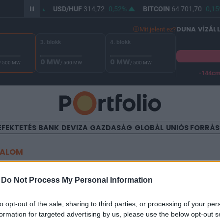
3,30
0,43%
USD/HUF
314,72
0,52%
BITCOIN
64 701,70
0,15%
DUNA VÍZÁL
Mit jelent ez?
3. blokk
4. blokk
0 MW
0 MW
/ 500 MW
/ 500 MW
/ 500 MW
-144c
A Duna vízállása Paksnál -130 cm. A biztonsági határ -144 cm,
EFEKTETÉS
BANK
DEVIZA
GAZDASÁG
GLOBÁL
UNIÓS FORRÁ
TALOM
abok gyártják a környezetba
-
Do Not Process My Personal Information
okat
to opt-out of the sale, sharing to third parties, or processing of your per
formation for targeted advertising by us, please use the below opt-out s