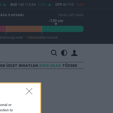
BUX
148 118,84
0,02%
OTP
46 710
-0,09%
MOL
4 660
LÁSA PAKSNÁL
Forrás: OVF, HAEA
-130 cm
m
biztonsági határ
-134cm
leállási küszöb
 a leállási küszöb -134 cm.
SOK
ÜZLET
INGATLAN
ZÖLD VILÁG
TŐZSDE
rát
sonal or
ection to