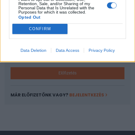
Retention, Sale, and/or Sharing of my
Personal Data that Is Unrelated with the
A keresett cikk a portfolio.hu hírarchívumához
Purposes for which it was collected.
tartozik, melynek olvasása előfizetéses
Opted Out
regisztrációhoz kötött.
CONFIRM
Az előfizetés a következőket tartalmazza:
Portfolio.hu teljes cikkarchívum
Kötéslisták: BÉT elmúlt 2 év napon belüli
Data Deletion
Data Access
Privacy Policy
kötéslistái
Előfizetés
MÁR ELŐFIZETŐNK VAGY?
BEJELENTKEZÉS