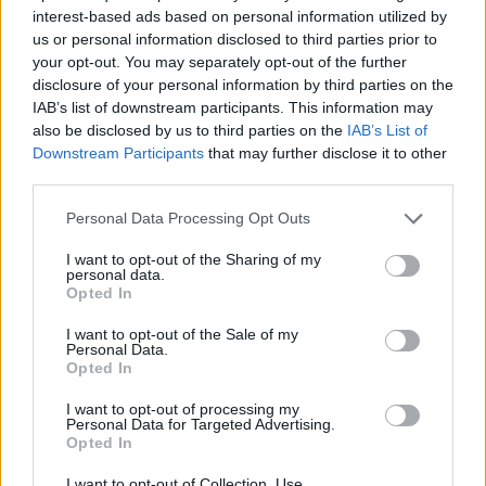
Portfolio
interest-based ads based on personal information utilized by
2021. július 21. 11:36
us or personal information disclosed to third parties prior to
your opt-out. You may separately opt-out of the further
disclosure of your personal information by third parties on the
Orbán Viktor kormányfő szerdán bejelentette,
IAB’s list of downstream participants. This information may
hogy öt kérdésben népszavazást kezdeményez a
also be disclosed by us to third parties on the
IAB’s List of
kormány a gyermekvédelminek mondott
Downstream Participants
that may further disclose it to other
third parties.
törvényről azért, hogy érvelése szerint ismét
megállítsák Brüsszelt.
Personal Data Processing Opt Outs
A kormányfői bejelentés a hétvégén kipattant lehallgatási
I want to opt-out of the Sharing of my
personal data.
ügy, illetve a kedden közzétett új magyar jogállamisági
Opted In
jelentés után érkezett és rövid értékelésünk szerint
megerősíti, hogy tartós szembenállás lesz a magyar
I want to opt-out of the Sale of my
Personal Data.
kormány és az Európai Bizottság, illetve az Európai
Opted In
Parlament között a gyermekvédelminek mondott
törvényből, illetve a magyar igazságszolgáltatási...
I want to opt-out of processing my
Personal Data for Targeted Advertising.
Opted In
KEDVES OLVASÓNK!
I want to opt-out of Collection, Use,