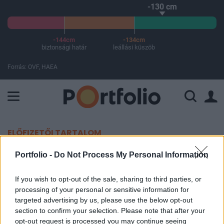
-130 cm
-144cm
-134cm
biztonsági határ
leállási küszöb
Forrás: OVF, HAEA
A Paksi Atomerőmű összteljesítménye 224 MW. A Duna vízállá
ELŐFIZETŐI TARTALOM
Tartós konfliktusra utal az új
Portfolio -
Do Not Process My Personal Information
magyar népszavazás, hosszabb
If you wish to opt-out of the sale, sharing to third parties, or
ideig elmaradhatnak az EU-
processing of your personal or sensitive information for
targeted advertising by us, please use the below opt-out
pénzeink
section to confirm your selection. Please note that after your
opt-out request is processed you may continue seeing