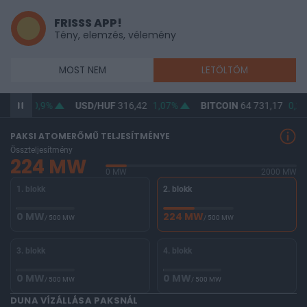
FRISSS APP!
Tény, elemzés, vélemény
MOST NEM
LETÖLTÖM
64,99
0,9%
USD/HUF
316,42
1,07%
BITCOIN
64 731,17
0,2%
PAKSI ATOMERŐMŰ TELJESÍTMÉNYE
Összteljesítmény
224 MW
0 MW
2000 MW
1. blokk
2. blokk
0 MW
224 MW
/ 500 MW
/ 500 MW
3. blokk
4. blokk
0 MW
0 MW
/ 500 MW
/ 500 MW
DUNA VÍZÁLLÁSA PAKSNÁL