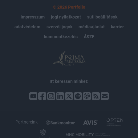
© 2026 Portfolio
impresszum
jogi nyilatkozat
süti beállítások
adatvédelem
szerzői jogok
médiaajánlat
karrier
kommentkezelés
ÁSZF
Itt keressen minket:
Partnereink