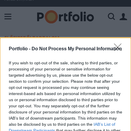
A Paksi Atomerőmű összteljesítménye 225 MW. A Duna vízállá
ELŐFIZETŐI TARTALOM
Portfolio -
Do Not Process My Personal Information
Enyhe profit-taking az USA-ban
If you wish to opt-out of the sale, sharing to third parties, or
Portfolio
processing of your personal or sensitive information for
2000. június 07. 09:02
targeted advertising by us, please use the below opt-out
section to confirm your selection. Please note that after your
opt-out request is processed you may continue seeing
Csökkenéssel zártak tegnap a fôbb amerikai
interest-based ads based on personal information utilized by
részvényindexek.
us or personal information disclosed to third parties prior to
your opt-out. You may separately opt-out of the further
A piacok visszaesése mögött az állhat, hogy az elmúlt
disclosure of your personal information by third parties on the
idôszak jelentôs emelkedését egyfajta természetes
IAB’s list of downstream participants. This information may
haszonrealizálás követte, és mivel új, kedvezô hír nem
also be disclosed by us to third parties on the
IAB’s List of
került a piacra, a vételi oldal kissé beszűkölt a profit
Downstream Participants
that may further disclose it to other