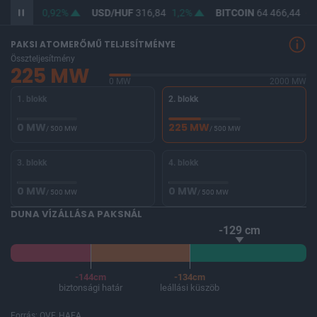
F
365,04
0,92%
USD/HUF
316,84
1,2%
BITCOIN
64 466,44
-0
PAKSI ATOMERŐMŰ TELJESÍTMÉNYE
Összteljesítmény
225 MW
0 MW
2000 MW
1. blokk
2. blokk
0 MW
225 MW
/ 500 MW
/ 500 MW
3. blokk
4. blokk
0 MW
0 MW
/ 500 MW
/ 500 MW
DUNA VÍZÁLLÁSA PAKSNÁL
-129 cm
-144cm
-134cm
biztonsági határ
leállási küszöb
Forrás: OVF, HAEA