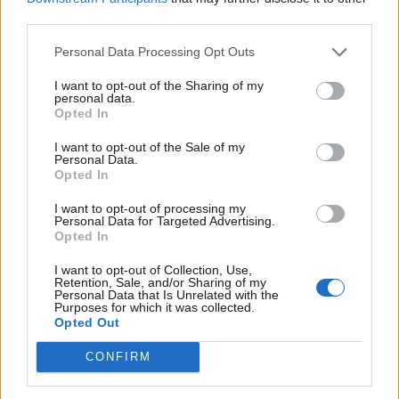
takinggel szemben. Ebbôl a szempontból inkább
third parties.
beszélhetünk technikai hatásról, mint szemléletbeli
Personal Data Processing Opt Outs
változásról. A Dow (-79.7, 10,735.6) gyengülését
leginkább...
I want to opt-out of the Sharing of my
personal data.
Opted In
KEDVES OLVASÓNK!
I want to opt-out of the Sale of my
Personal Data.
A keresett cikk a portfolio.hu hírarchívumához
Opted In
tartozik, melynek olvasása előfizetéses
I want to opt-out of processing my
regisztrációhoz kötött.
Personal Data for Targeted Advertising.
Opted In
Az előfizetés a következőket tartalmazza:
I want to opt-out of Collection, Use,
Portfolio.hu teljes cikkarchívum
Retention, Sale, and/or Sharing of my
Kötéslisták: BÉT elmúlt 2 év napon belüli
Personal Data that Is Unrelated with the
Purposes for which it was collected.
kötéslistái
Opted Out
CONFIRM
Előfizetés