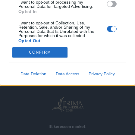
I want to opt-out of processing my
Personal Data for Targeted Advertising.
MÁR ELŐFIZETŐNK VAGY?
BEJELENTKEZÉS
Opted In
I want to opt-out of Collection, Use,
Retention, Sale, and/or Sharing of my
Personal Data that Is Unrelated with the
Purposes for which it was collected.
Opted Out
CONFIRM
© 2026 Portfolio
impresszum
jogi nyilatkozat
süti beállítások
adatvédelem
szerzői jogok
médiaajánlat
karrier
Data Deletion
Data Access
Privacy Policy
kommentkezelés
ÁSZF
Itt keressen minket: