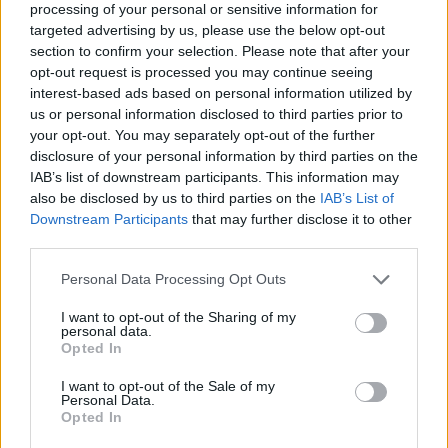
processing of your personal or sensitive information for
kamatszint esetleges további emelkedése, illetve az eddigi
targeted advertising by us, please use the below opt-out
néhány kedvezôtlen gyorsjelentés illetve profit warning
section to confirm your selection. Please note that after your
miatt. A technológiai szektorból a tôke leginkább a
opt-out request is processed you may continue seeing
gyógyszer illetve egyéb fogyasztási cikkeket...
interest-based ads based on personal information utilized by
us or personal information disclosed to third parties prior to
your opt-out. You may separately opt-out of the further
KEDVES OLVASÓNK!
disclosure of your personal information by third parties on the
IAB’s list of downstream participants. This information may
A keresett cikk a portfolio.hu hírarchívumához
also be disclosed by us to third parties on the
IAB’s List of
tartozik, melynek olvasása előfizetéses
Downstream Participants
that may further disclose it to other
regisztrációhoz kötött.
third parties.
Az előfizetés a következőket tartalmazza:
Personal Data Processing Opt Outs
Portfolio.hu teljes cikkarchívum
I want to opt-out of the Sharing of my
Kötéslisták: BÉT elmúlt 2 év napon belüli
personal data.
kötéslistái
Opted In
I want to opt-out of the Sale of my
Előfizetés
Personal Data.
Opted In