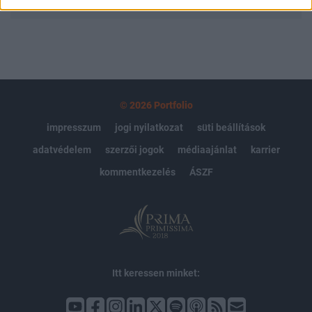
© 2026 Portfolio
impresszum
jogi nyilatkozat
süti beállítások
adatvédelem
szerzői jogok
médiaajánlat
karrier
kommentkezelés
ÁSZF
Itt keressen minket: