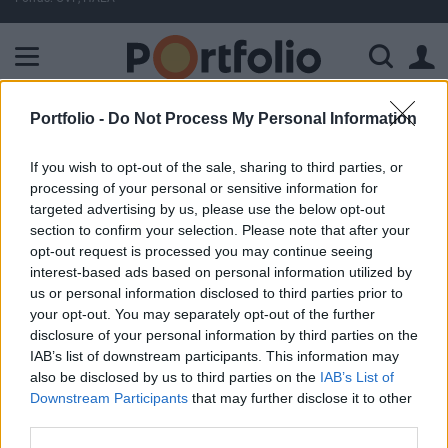
A Paksi Atomerőmű összteljesítménye 226 MW. A Duna vízállá
FONTOS
Megszólalt Magyar Péter: most elhárult a veszély, de Pakson újra pattanásig feszülhet a helyzet
Portfolio -
Do Not Process My Personal Information
If you wish to opt-out of the sale, sharing to third parties, or
ELŐFIZETŐI TARTALOM
processing of your personal or sensitive information for
targeted advertising by us, please use the below opt-out
Az Arago 10 mrd Ft-os ajánlata
section to confirm your selection. Please note that after your
opt-out request is processed you may continue seeing
interest-based ads based on personal information utilized by
Portfolio
us or personal information disclosed to third parties prior to
2001. december 14. 08:21
your opt-out. You may separately opt-out of the further
disclosure of your personal information by third parties on the
IAB’s list of downstream participants. This information may
A tervek szerint ma dönt a Nemzeti Üdültetési Alapítvány
also be disclosed by us to third parties on the
IAB’s List of
kuratóriuma az Arago ajánlatáról, mely 10 mrd Ft Hungest
Downstream Participants
that may further disclose it to other
Hotels Rt. 49%-os tulajdonrészéért - értesült a
third parties.
Népszabadság. A Hungest Hotels 51%-os tulajdonrésze