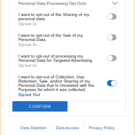
már az Arago csoport egyes társaságainak birtokában van.
Personal Data Processing Opt Outs
Bár az ajánlat részletei titkosak, a napilap úgy tudja, hogy a
I want to opt-out of the Sharing of my
vételár jelentős részét készpénzben...
personal data.
Opted In
I want to opt-out of the Sale of my
KEDVES OLVASÓNK!
Personal Data.
Opted In
A keresett cikk a portfolio.hu hírarchívumához
tartozik, melynek olvasása előfizetéses
I want to opt-out of processing my
Personal Data for Targeted Advertising.
regisztrációhoz kötött.
Opted In
Az előfizetés a következőket tartalmazza:
I want to opt-out of Collection, Use,
Portfolio.hu teljes cikkarchívum
Retention, Sale, and/or Sharing of my
Personal Data that Is Unrelated with the
Kötéslisták: BÉT elmúlt 2 év napon belüli
Purposes for which it was collected.
Opted Out
kötéslistái
CONFIRM
Előfizetés
Data Deletion
Data Access
Privacy Policy
MÁR ELŐFIZETŐNK VAGY?
BEJELENTKEZÉS