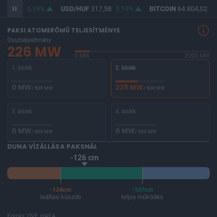
366,09
0,19%
USD/HUF
317,58
0,19%
BITCOIN
64 804,02
0,
PAKSI ATOMERŐMŰ TELJESÍTMÉNYE
Összteljesítmény
226 MW
0 MW
2000 MW
1. blokk
2. blokk
0 MW
226 MW
/ 500 MW
/ 500 MW
3. blokk
4. blokk
0 MW
0 MW
/ 500 MW
/ 500 MW
DUNA VÍZÁLLÁSA PAKSNÁL
-126 cm
-134cm
-107cm
leállási küszöb
teljes működés
Forrás: OVF, HAEA