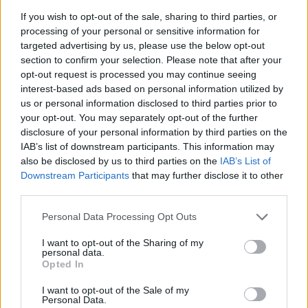
London zárva tartása mély nyomokat hagyott a hazai
If you wish to opt-out of the sale, sharing to third parties, or
parketten is, brókereink a külföldi megbízók hiányában két
processing of your personal or sensitive information for
program közül is választhatnak. A foci VB mai
targeted advertising by us, please use the below opt-out
meglehetősen langyos kínálatát könnyen felülmúlhatja a
section to confirm your selection. Please note that after your
opt-out request is processed you may continue seeing
jubileumi ünnepségek iránti érdeklődés. Áttérve a
interest-based ads based on personal information utilized by
számszerű eredményekre, egyedül a BorsodChem és a TVK
us or personal information disclosed to third parties prior to
páros tartja magát, itt nem játszik szerepet...
your opt-out. You may separately opt-out of the further
disclosure of your personal information by third parties on the
IAB’s list of downstream participants. This information may
KEDVES OLVASÓNK!
also be disclosed by us to third parties on the
IAB’s List of
Downstream Participants
that may further disclose it to other
A keresett cikk a portfolio.hu hírarchívumához
third parties.
tartozik, melynek olvasása előfizetéses
regisztrációhoz kötött.
Personal Data Processing Opt Outs
Az előfizetés a következőket tartalmazza:
I want to opt-out of the Sharing of my
personal data.
Portfolio.hu teljes cikkarchívum
Opted In
Kötéslisták: BÉT elmúlt 2 év napon belüli
kötéslistái
I want to opt-out of the Sale of my
Personal Data.