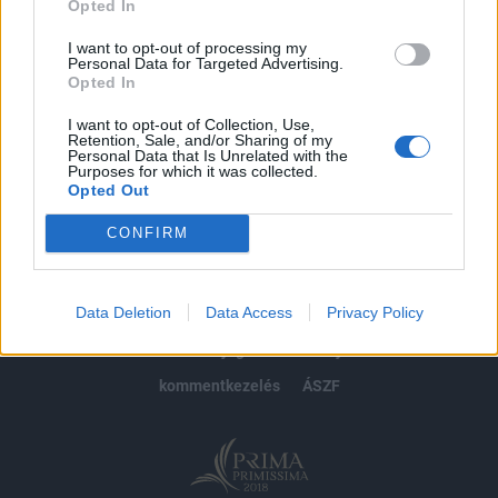
Opted In
Előfizetés
I want to opt-out of processing my
Personal Data for Targeted Advertising.
Opted In
MÁR ELŐFIZETŐNK VAGY?
BEJELENTKEZÉS
I want to opt-out of Collection, Use,
Retention, Sale, and/or Sharing of my
Personal Data that Is Unrelated with the
Purposes for which it was collected.
Opted Out
CONFIRM
© 2026 Portfolio
Data Deletion
Data Access
Privacy Policy
impresszum
jogi nyilatkozat
süti beállítások
adatvédelem
szerzői jogok
médiaajánlat
karrier
kommentkezelés
ÁSZF