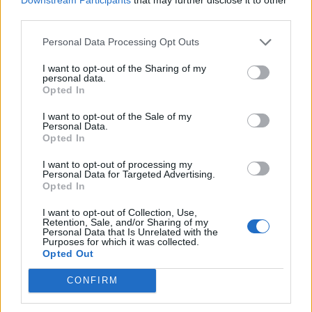
third parties.
záró Matáv forgalmában nem várható számottevő
növekedés, folytatódhat az irány nélküliség az OTP piacán.
Personal Data Processing Opt Outs
A kisebb részvények közül a spekulánsok a Borsodchemet
és a TVK-t részesíthetik előnyben.
I want to opt-out of the Sharing of my
personal data.
Opted In
KEDVES OLVASÓNK!
I want to opt-out of the Sale of my
Personal Data.
A keresett cikk a portfolio.hu hírarchívumához
Opted In
tartozik, melynek olvasása előfizetéses
I want to opt-out of processing my
regisztrációhoz kötött.
Personal Data for Targeted Advertising.
Opted In
Az előfizetés a következőket tartalmazza:
I want to opt-out of Collection, Use,
Portfolio.hu teljes cikkarchívum
Retention, Sale, and/or Sharing of my
Kötéslisták: BÉT elmúlt 2 év napon belüli
Personal Data that Is Unrelated with the
Purposes for which it was collected.
kötéslistái
Opted Out
CONFIRM
Előfizetés