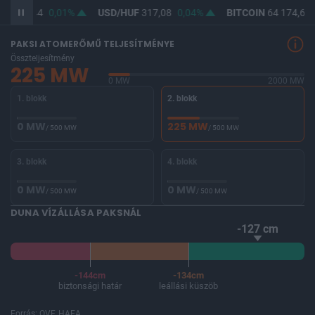
UF
365,44
0,01%
USD/HUF
317,08
0,04%
BITCOIN
64 174,67
PAKSI ATOMERŐMŰ TELJESÍTMÉNYE
Összteljesítmény
225 MW
0 MW
2000 MW
1. blokk
2. blokk
0 MW
225 MW
/ 500 MW
/ 500 MW
3. blokk
4. blokk
0 MW
0 MW
/ 500 MW
/ 500 MW
DUNA VÍZÁLLÁSA PAKSNÁL
-127 cm
-144cm
-134cm
biztonsági határ
leállási küszöb
Forrás: OVF, HAEA