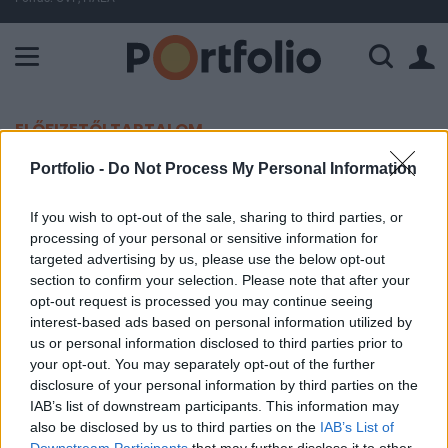
A Paksi Atomerőmű összteljesítménye 225 MW. A Duna vízállá
ELŐFIZETŐI TARTALOM
Portfolio -
Do Not Process My Personal Information
Továbbra is Richter és MOL
If you wish to opt-out of the sale, sharing to third parties, or
Portfolio
processing of your personal or sensitive information for
2003. július 18. 08:50
targeted advertising by us, please use the below opt-out
section to confirm your selection. Please note that after your
Binszki Szilárd, az IEB üzletkötője a negatív
opt-out request is processed you may continue seeing
interest-based ads based on personal information utilized by
nemzetközi hangulat ellenére az elmúlt napokban
us or personal information disclosed to third parties prior to
tapasztalt forgalom mellett szerény emelkedést
your opt-out. You may separately opt-out of the further
vár a Budapesti Értéktőzsde hivatalos indexétől.
disclosure of your personal information by third parties on the
IAB’s list of downstream participants. This information may
A vezető részvények közül továbbra is a Richter és a MOL
also be disclosed by us to third parties on the
IAB’s List of
teljesíthet a benchmark felett, a new York-ban 792 Ft-on
Downstream Participants
that may further disclose it to other