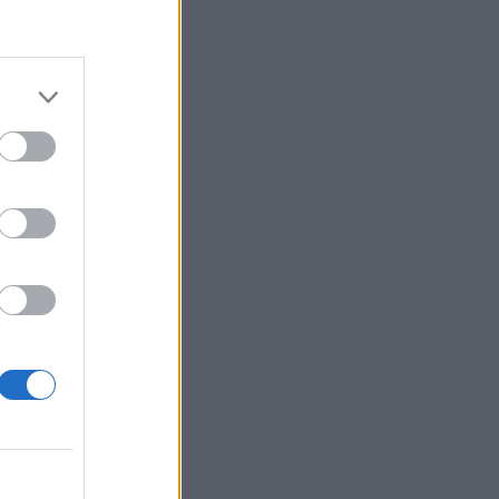
az értékéből
izetéses