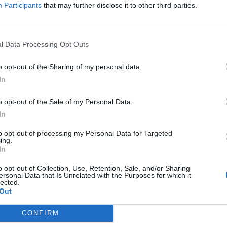
Participants
that may further disclose it to other third parties.
ül a leggyengébben az AT&T szerepelt, ami 5.4%-ot veszített 
entésének a közzététele után. Az SBC 1.8%-kal csökkent...
l Data Processing Opt Outs
ASÓNK!
o opt-out of the Sharing of my personal data.
a portfolio.hu hírarchívumához tartozik, melynek olvasása előf
In
ötött.
o opt-out of the Sale of my Personal Data.
övetkezőket tartalmazza:
In
 teljes cikkarchívum
 BÉT elmúlt 2 év napon belüli
to opt-out of processing my Personal Data for Targeted
ing.
In
o opt-out of Collection, Use, Retention, Sale, and/or Sharing
Előfizetés
ersonal Data that Is Unrelated with the Purposes for which it
lected.
Out
NK VAGY?
BEJELENTKEZÉS
CONFIRM