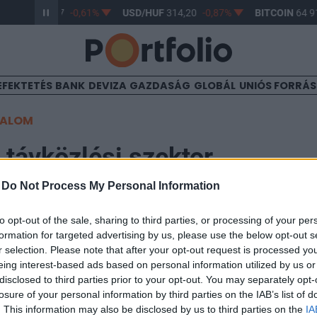
R/HUF
363,17
-0,61%
USD/HUF
314,20
-0,87%
BITCOIN
64 91
EFEKTETÉS
BANK
DEVIZA
GAZDASÁG
GLOBÁL
UNIÓS FORRÁ
TALOM
 távközlési szektor
-
Do Not Process My Personal Information
39
to opt-out of the sale, sharing to third parties, or processing of your per
formation for targeted advertising by us, please use the below opt-out s
ényt nyújtottak a fontosabb amerikai indexek a tegna
r selection. Please note that after your opt-out request is processed y
eing interest-based ads based on personal information utilized by us or
ökkent, a Nasdaq 0.8, az S&P 500 pedig 0.1%-kal ment 
disclosed to third parties prior to your opt-out. You may separately opt-
losure of your personal information by third parties on the IAB’s list of
 elsősorban a távközlési szektornak volt köszönhető, mely a 
. This information may also be disclosed by us to third parties on the
IA
lett, a leginkább növekvő szektorok pedig az egészségügyi és a t