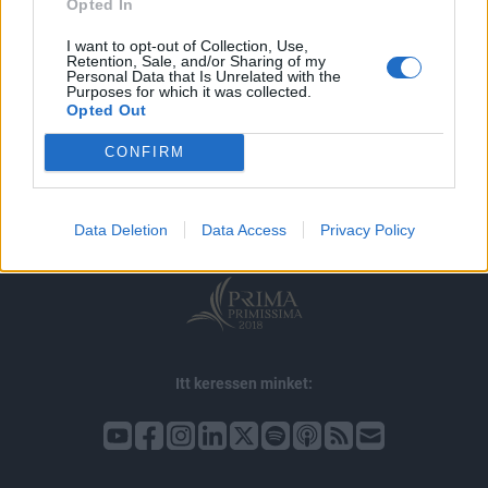
Opted In
I want to opt-out of Collection, Use,
Retention, Sale, and/or Sharing of my
Personal Data that Is Unrelated with the
Purposes for which it was collected.
Opted Out
© 2026 Portfolio
CONFIRM
impresszum
jogi nyilatkozat
süti beállítások
adatvédelem
szerzői jogok
médiaajánlat
karrier
kommentkezelés
ÁSZF
Data Deletion
Data Access
Privacy Policy
Itt keressen minket: