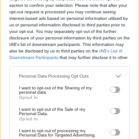
állománya 11,892,840 darabra csökkent.
section to confirm your selection. Please note that after your
opt-out request is processed you may continue seeing
interest-based ads based on personal information utilized by
KEDVES OLVASÓNK!
us or personal information disclosed to third parties prior to
your opt-out. You may separately opt-out of the further
A keresett cikk a portfolio.hu hírarchívumához
disclosure of your personal information by third parties on the
tartozik, melynek olvasása előfizetéses
IAB’s list of downstream participants. This information may
also be disclosed by us to third parties on the
IAB’s List of
regisztrációhoz kötött.
Downstream Participants
that may further disclose it to other
Az előfizetés a következőket tartalmazza:
third parties.
Portfolio.hu teljes cikkarchívum
Personal Data Processing Opt Outs
Kötéslisták: BÉT elmúlt 2 év napon belüli
kötéslistái
I want to opt-out of the Sharing of my
personal data.
Opted In
Előfizetés
I want to opt-out of the Sale of my
Personal Data.
Opted In
MÁR ELŐFIZETŐNK VAGY?
BEJELENTKEZÉS
I want to opt-out of processing my
Personal Data for Targeted Advertising.