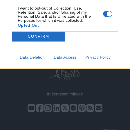
I want to opt-out of Collection, Use,
Retention, Sale, and/or Sharing of my
Personal Data that Is Unrelated with the
Purposes for which it was collected.
© 2026 Portfolio
Opted Out
impresszum
jogi nyilatkozat
süti beállítások
CONFIRM
adatvédelem
szerzői jogok
médiaajánlat
karrier
kommentkezelés
ÁSZF
Data Deletion
Data Access
Privacy Policy
Itt keressen minket: