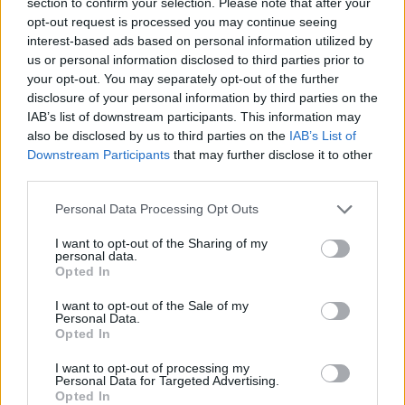
section to confirm your selection. Please note that after your
opt-out request is processed you may continue seeing
interest-based ads based on personal information utilized by
KEDVES OLVASÓNK!
us or personal information disclosed to third parties prior to
your opt-out. You may separately opt-out of the further
A keresett cikk a portfolio.hu hírarchívumához
disclosure of your personal information by third parties on the
tartozik, melynek olvasása előfizetéses
IAB’s list of downstream participants. This information may
regisztrációhoz kötött.
also be disclosed by us to third parties on the
IAB’s List of
Downstream Participants
that may further disclose it to other
Az előfizetés a következőket tartalmazza:
third parties.
Portfolio.hu teljes cikkarchívum
Kötéslisták: BÉT elmúlt 2 év napon belüli
Personal Data Processing Opt Outs
kötéslistái
I want to opt-out of the Sharing of my
personal data.
Opted In
Előfizetés
I want to opt-out of the Sale of my
Personal Data.
Opted In
MÁR ELŐFIZETŐNK VAGY?
BEJELENTKEZÉS
I want to opt-out of processing my
Personal Data for Targeted Advertising.
Opted In