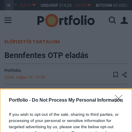
F
363,17
-0,61%
USD/HUF
314,20
-0,87%
BITCOIN
65 035,30
ELŐFIZETŐI TARTALOM
Bennfentes OTP eladás
Portfolio
2004. május 19. 13:30
2004. május 18-án, Dr. Utassy László, az OTP Bank
Rt. Igazgatóságának tagja az OTP Bank, mint
Portfolio -
Do Not Process My Personal Information
befektetési szolgáltató igénybevételével 4,000
If you wish to opt-out of the sale, sharing to third parties, or
Ft/darab egységáron 5,000 darab OTP
processing of your personal or sensitive information for
törzsrészvényt értékesített.
targeted advertising by us, please use the below opt-out