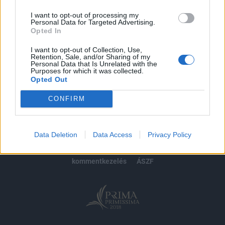
I want to opt-out of processing my
Personal Data for Targeted Advertising.
Opted In
MÁR ELŐFIZETŐNK VAGY?
BEJELENTKEZÉS
I want to opt-out of Collection, Use,
Retention, Sale, and/or Sharing of my
Personal Data that Is Unrelated with the
Purposes for which it was collected.
Opted Out
CONFIRM
© 2026 Portfolio
impresszum
jogi nyilatkozat
süti beállítások
Data Deletion
Data Access
Privacy Policy
adatvédelem
szerzői jogok
médiaajánlat
karrier
kommentkezelés
ÁSZF