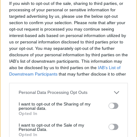
Népszabadságnak elmondta, hogy a mintegy százmillió
If you wish to opt-out of the sale, sharing to third parties, or
processing of your personal or sensitive information for
forint éves árbevételű Celladam Rt. a csoporton belül
targeted advertising by us, please use the below opt-out
elsősorban "szolgáltatásokat végez", méghozzá az
section to confirm your selection. Please note that after your
országban működő három laboratóriumuk számára. Ezzel
opt-out request is processed you may continue seeing
a tevékenységgel most más cégeit szeretné megbízni, ha a
interest-based ads based on personal information utilized by
felszámolónak nincs ez ellen kifogása....
us or personal information disclosed to third parties prior to
your opt-out. You may separately opt-out of the further
disclosure of your personal information by third parties on the
KEDVES OLVASÓNK!
IAB’s list of downstream participants. This information may
also be disclosed by us to third parties on the
IAB’s List of
A keresett cikk a portfolio.hu hírarchívumához
Downstream Participants
that may further disclose it to other
tartozik, melynek olvasása előfizetéses
third parties.
regisztrációhoz kötött.
Personal Data Processing Opt Outs
Az előfizetés a következőket tartalmazza:
I want to opt-out of the Sharing of my
Portfolio.hu teljes cikkarchívum
personal data.
Kötéslisták: BÉT elmúlt 2 év napon belüli
Opted In
kötéslistái
I want to opt-out of the Sale of my
Personal Data.
Opted In
Előfizetés