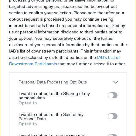
A részvényenkénti 200 Ft-os osztalék kifizetésére 2004.
targeted advertising by us, please use the below opt-out
section to confirm your selection. Please note that after your
június 2-től, szerdai napokon, 10-12 óráig az IBUSZ Rt.
opt-out request is processed you may continue seeing
titkárságán kerül sor.
interest-based ads based on personal information utilized by
us or personal information disclosed to third parties prior to
your opt-out. You may separately opt-out of the further
KEDVES OLVASÓNK!
disclosure of your personal information by third parties on the
A keresett cikk a portfolio.hu hírarchívumához
IAB’s list of downstream participants. This information may
also be disclosed by us to third parties on the
IAB’s List of
tartozik, melynek olvasása előfizetéses
Downstream Participants
that may further disclose it to other
regisztrációhoz kötött.
third parties.
Az előfizetés a következőket tartalmazza:
Personal Data Processing Opt Outs
Portfolio.hu teljes cikkarchívum
Kötéslisták: BÉT elmúlt 2 év napon belüli
I want to opt-out of the Sharing of my
personal data.
kötéslistái
Opted In
I want to opt-out of the Sale of my
Előfizetés
Personal Data.
Opted In
I want to opt-out of processing my