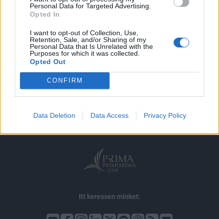
MÁR ELŐFIZETŐNK VAGY?
BEJELENTKEZÉS
Personal Data for Targeted Advertising.
Opted In
I want to opt-out of Collection, Use,
Retention, Sale, and/or Sharing of my
Personal Data that Is Unrelated with the
Purposes for which it was collected.
Opted Out
© 2026 Portfolio
CONFIRM
impresszum
jogi nyilatkozat
süti beállítások
adatvédelem
szerzői jogok
médiaajánlat
karrier
Data Deletion
Data Access
Privacy Policy
kommentkezelés
ÁSZF
Itt keressen minket: