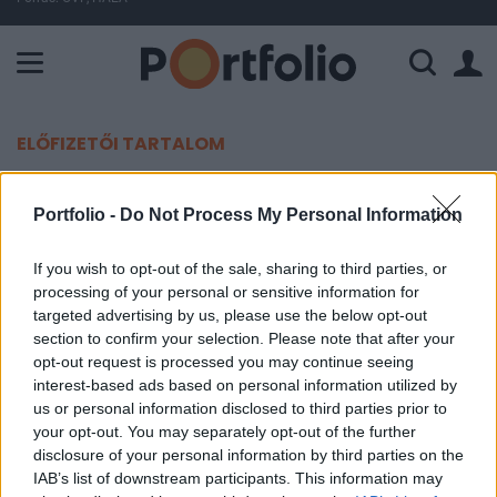
A Paksi Atomerőmű összteljesítménye 226 MW. A Duna vízállá
ELŐFIZETŐI TARTALOM
Irány nélküli piac
Portfolio -
Do Not Process My Personal Information
Portfolio
If you wish to opt-out of the sale, sharing to third parties, or
2004. augusztus 31. 14:14
processing of your personal or sensitive information for
targeted advertising by us, please use the below opt-out
Egyelőre nem rajzolódik ki egyértelmű irány az
section to confirm your selection. Please note that after your
opt-out request is processed you may continue seeing
Egyesült Államok részvénypiacain, hiszen a
interest-based ads based on personal information utilized by
fontosabb barométerek határidős értékei csak
us or personal information disclosed to third parties prior to
igen minimális, 1 ponton belül elmozdulást
your opt-out. You may separately opt-out of the further
mutatnak.
disclosure of your personal information by third parties on the
IAB’s list of downstream participants. This information may