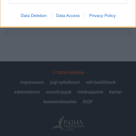
Előfizetés
Data Deletion
Data Access
Privacy Policy
MÁR ELŐFIZETŐNK VAGY?
BEJELENTKEZÉS
© 2026 Portfolio
impresszum
jogi nyilatkozat
süti beállítások
adatvédelem
szerzői jogok
médiaajánlat
karrier
kommentkezelés
ÁSZF