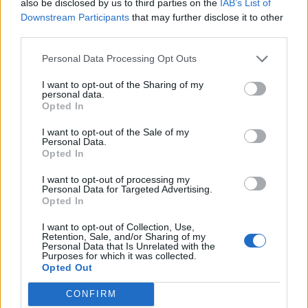
Érdekes lesz az Intel mai napja, a cég csütörtökön teszi
also be disclosed by us to third parties on the
IAB’s List of
közzé szokásos negyedévközi tájékoztatóját, melyet az
Downstream Participants
that may further disclose it to other
third parties.
elemzői vélemények előznek meg ma. A Morgan Stanley
csökkentette a cég harmadik negyedéves bevételi
Personal Data Processing Opt Outs
előrejelzését, és mérséklete a papírok célárát is. Az Apple
bejelentette, hogy szeptember közepén kezdi el árulni az
I want to opt-out of the Sharing of my
personal data.
iMac új verzióját.
Opted In
I want to opt-out of the Sale of my
Personal Data.
KEDVES OLVASÓNK!
Opted In
A keresett cikk a portfolio.hu hírarchívumához
I want to opt-out of processing my
tartozik, melynek olvasása előfizetéses
Personal Data for Targeted Advertising.
Opted In
regisztrációhoz kötött.
I want to opt-out of Collection, Use,
Az előfizetés a következőket tartalmazza:
Retention, Sale, and/or Sharing of my
Portfolio.hu teljes cikkarchívum
Personal Data that Is Unrelated with the
Purposes for which it was collected.
Kötéslisták: BÉT elmúlt 2 év napon belüli
Opted Out
kötéslistái
CONFIRM