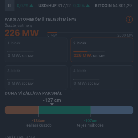
365,65
0,07%
USD/HUF
317,12
0,05%
BITCOIN
64 801,29
0,
PAKSI ATOMERŐMŰ TELJESÍTMÉNYE
Összteljesítmény
226 MW
0 MW
2000 MW
1. blokk
2. blokk
0 MW
226 MW
/ 500 MW
/ 500 MW
3. blokk
4. blokk
0 MW
0 MW
/ 500 MW
/ 500 MW
DUNA VÍZÁLLÁSA PAKSNÁL
-127 cm
-134cm
-107cm
leállási küszöb
teljes működés
Forrás: OVF, HAEA