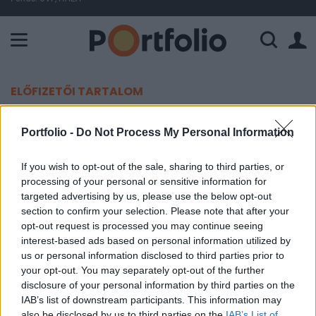
A Paksi Atomerőmű összteljesítménye 225 MW. A Duna vízállá
ELŐFIZETŐI TARTALOM
Új BUX kosár - tovább növekvő
Portfolio -
Do Not Process My Personal Information
koncentráció
If you wish to opt-out of the sale, sharing to third parties, or
processing of your personal or sensitive information for
Portfolio
targeted advertising by us, please use the below opt-out
2004. október 01. 10:00
section to confirm your selection. Please note that after your
opt-out request is processed you may continue seeing
A mai napon tette közzé a BÉT a BUX és a közepes
interest-based ads based on personal information utilized by
kapitalizációjú részvényindex, a BUMIX új
us or personal information disclosed to third parties prior to
your opt-out. You may separately opt-out of the further
súlyozását. A BUX-on belül a vezető négy blus chip
disclosure of your personal information by third parties on the
részvény súlya immár 91.4%, mely minden
IAB’s list of downstream participants. This information may
bizonnyal a BorsodChem jelentősen megnőtt
also be disclosed by us to third parties on the
IAB’s List of