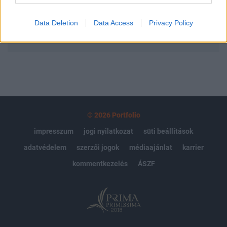
Data Deletion
Data Access
Privacy Policy
MÁR ELŐFIZETŐNK VAGY?
BEJELENTKEZÉS
© 2026 Portfolio
impresszum
jogi nyilatkozat
süti beállítások
adatvédelem
szerzői jogok
médiaajánlat
karrier
kommentkezelés
ÁSZF