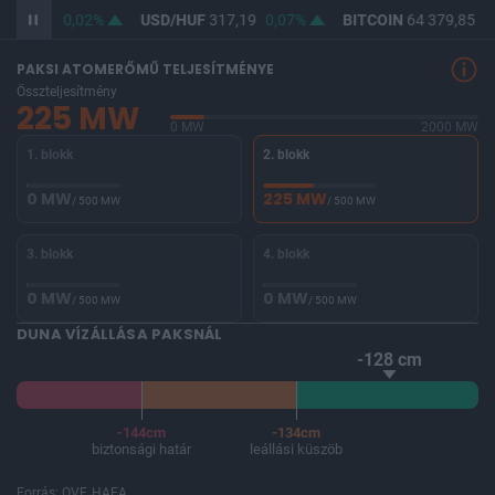
365,48
0,02%
USD/HUF
317,19
0,07%
BITCOIN
64 379,85
0
PAKSI ATOMERŐMŰ TELJESÍTMÉNYE
Összteljesítmény
225 MW
0 MW
2000 MW
1. blokk
2. blokk
0 MW
225 MW
/ 500 MW
/ 500 MW
3. blokk
4. blokk
0 MW
0 MW
/ 500 MW
/ 500 MW
DUNA VÍZÁLLÁSA PAKSNÁL
-128 cm
-144cm
-134cm
biztonsági határ
leállási küszöb
Forrás: OVF, HAEA