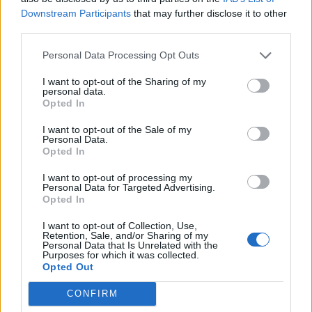
közkézhányadának következtében a következő
Downstream Participants
that may further disclose it to other
third parties.
felülvizsgálatkor érezhetően csökkeni fog.
Personal Data Processing Opt Outs
Az indexek összetételében bekövetkezett változás már
korábban nyilvánosságra került, a mai napon az új súlyok
I want to opt-out of the Sharing of my
personal data.
jelentenek érdemi információt a befektetők számára.
Opted In
I want to opt-out of the Sale of my
KEDVES OLVASÓNK!
Personal Data.
Opted In
A keresett cikk a portfolio.hu hírarchívumához
I want to opt-out of processing my
tartozik, melynek olvasása előfizetéses
Personal Data for Targeted Advertising.
regisztrációhoz kötött.
Opted In
Az előfizetés a következőket tartalmazza:
I want to opt-out of Collection, Use,
Retention, Sale, and/or Sharing of my
Portfolio.hu teljes cikkarchívum
Personal Data that Is Unrelated with the
Purposes for which it was collected.
Kötéslisták: BÉT elmúlt 2 év napon belüli
Opted Out
kötéslistái
CONFIRM
Előfizetés