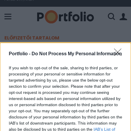
A Paksi Atomerőmű összteljesítménye 225 MW. A Duna vízállá
ELŐFIZETŐI TARTALOM
Megakötés az AH-ban - tovább
Portfolio -
Do Not Process My Personal Information
emelkedik az OTP
If you wish to opt-out of the sale, sharing to third parties, or
processing of your personal or sensitive information for
Portfolio
targeted advertising by us, please use the below opt-out
2004. október 29. 10:23
section to confirm your selection. Please note that after your
opt-out request is processed you may continue seeing
Mérsékelt emelkedést mutat a mai nap folyamán
interest-based ads based on personal information utilized by
us or personal information disclosed to third parties prior to
a BUX. Az irányadó index 0.2%-kal 13,107 ponton
your opt-out. You may separately opt-out of the further
áll a kora délelőtti órákban.
disclosure of your personal information by third parties on the
IAB’s list of downstream participants. This information may
A 2.3 milliárd forintos forgalom men nevezhető
also be disclosed by us to third parties on the
IAB’s List of