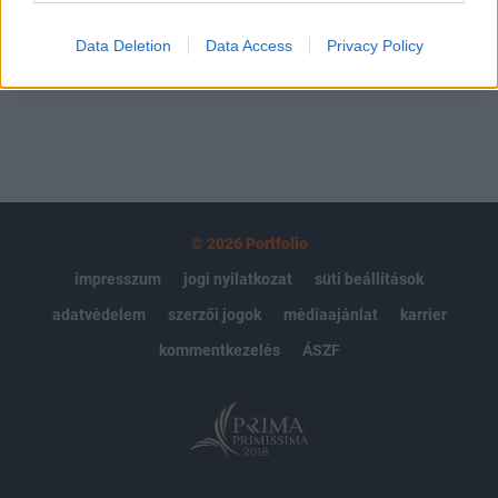
Data Deletion
Data Access
Privacy Policy
MÁR ELŐFIZETŐNK VAGY?
BEJELENTKEZÉS
© 2026 Portfolio
impresszum
jogi nyilatkozat
süti beállítások
adatvédelem
szerzői jogok
médiaajánlat
karrier
kommentkezelés
ÁSZF