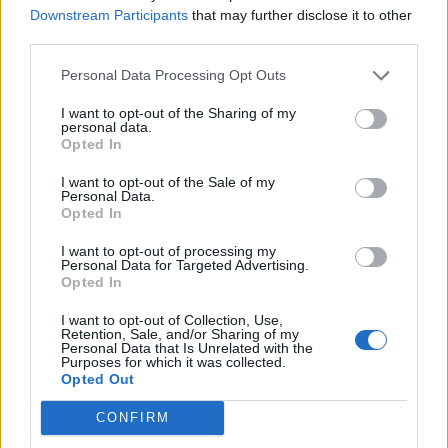
alacsonynak, azonban 780 millió forintot ebből egyetlen
Downstream Participants
that may further disclose it to other
AH kötés ad, amelyet 3,900 forinton kötöttek. Az OTP
third parties.
tovább emelelkedik, a legnagyobb magyar bank 4,821
Personal Data Processing Opt Outs
forinton forog. BUXReal-time árfolyamInformációs
panelAdatletöltésOTPReal-time árfolyamInformációs
I want to opt-out of the Sharing of my
panelAdatletöltés
personal data.
Opted In
I want to opt-out of the Sale of my
KEDVES OLVASÓNK!
Personal Data.
Opted In
A keresett cikk a portfolio.hu hírarchívumához
tartozik, melynek olvasása előfizetéses
I want to opt-out of processing my
Personal Data for Targeted Advertising.
regisztrációhoz kötött.
Opted In
Az előfizetés a következőket tartalmazza:
I want to opt-out of Collection, Use,
Retention, Sale, and/or Sharing of my
Portfolio.hu teljes cikkarchívum
Personal Data that Is Unrelated with the
Purposes for which it was collected.
Kötéslisták: BÉT elmúlt 2 év napon belüli
Opted Out
kötéslistái
CONFIRM
Előfizetés