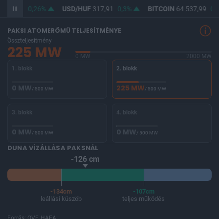
366,37
0,26%
USD/HUF
317,91
0,3%
BITCOIN
64 537,99
0,
PAKSI ATOMERŐMŰ TELJESÍTMÉNYE
Összteljesítmény
225 MW
0 MW
2000 MW
1. blokk
2. blokk
0 MW
225 MW
/ 500 MW
/ 500 MW
3. blokk
4. blokk
0 MW
0 MW
/ 500 MW
/ 500 MW
DUNA VÍZÁLLÁSA PAKSNÁL
-126 cm
-134cm
-107cm
leállási küszöb
teljes működés
Forrás: OVF, HAEA