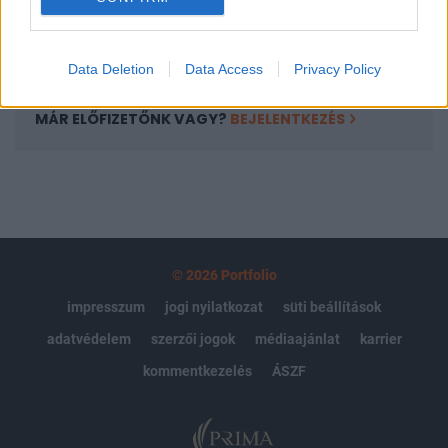
Előfizetés
Data Deletion
Data Access
Privacy Policy
MÁR ELŐFIZETŐNK VAGY?
BEJELENTKEZÉS
© 2026 Portfolio
impresszum
jogi nyilatkozat
süti beállítások
adatvédelem
szerzői jogok
médiaajánlat
karrier
kommentkezelés
ÁSZF