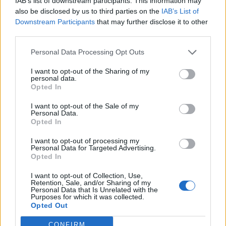
IAB’s list of downstream participants. This information may
- jelentette ki Michel-Marc Delcommune Pozsonyban a
also be disclosed by us to third parties on the
IAB’s List of
Reuters tudósítása szerint. A meglehetősen alacsony
Downstream Participants
that may further disclose it to other
osztalékfizetés politikáját a gázüzletág vesztesége
third parties.
indokolta - tette hozzá a stratégiai igazgató. Delcommune
Personal Data Processing Opt Outs
nem kívánt részletekbe bocsátkozni az osztalékemelés
jövő évi mértékét illetően, amelyről az igazgatósági
I want to opt-out of the Sharing of my
personal data.
javaslat márciusban születhet meg. Magasabb
Opted In
osztalékfizetésre...
I want to opt-out of the Sale of my
Personal Data.
Opted In
KEDVES OLVASÓNK!
I want to opt-out of processing my
A keresett cikk a portfolio.hu hírarchívumához
Personal Data for Targeted Advertising.
tartozik, melynek olvasása előfizetéses
Opted In
regisztrációhoz kötött.
I want to opt-out of Collection, Use,
Retention, Sale, and/or Sharing of my
Az előfizetés a következőket tartalmazza:
Personal Data that Is Unrelated with the
Purposes for which it was collected.
Portfolio.hu teljes cikkarchívum
Opted Out
Kötéslisták: BÉT elmúlt 2 év napon belüli
kötéslistái
CONFIRM