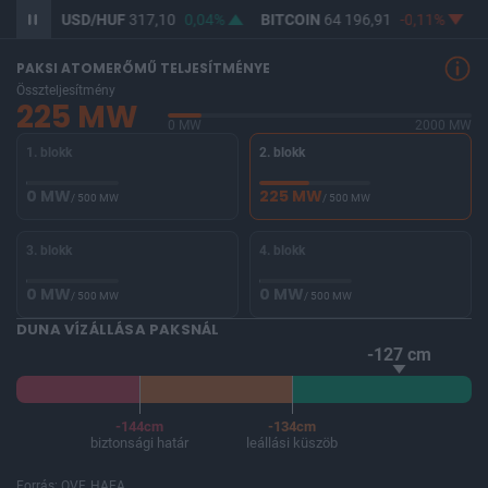
01%
USD/HUF
317,10
0,04%
BITCOIN
64 196,91
-0,11%
B
PAKSI ATOMERŐMŰ TELJESÍTMÉNYE
Összteljesítmény
225 MW
0 MW
2000 MW
1. blokk
2. blokk
0 MW
225 MW
/ 500 MW
/ 500 MW
3. blokk
4. blokk
0 MW
0 MW
/ 500 MW
/ 500 MW
DUNA VÍZÁLLÁSA PAKSNÁL
-127 cm
-144cm
-134cm
biztonsági határ
leállási küszöb
Forrás: OVF, HAEA