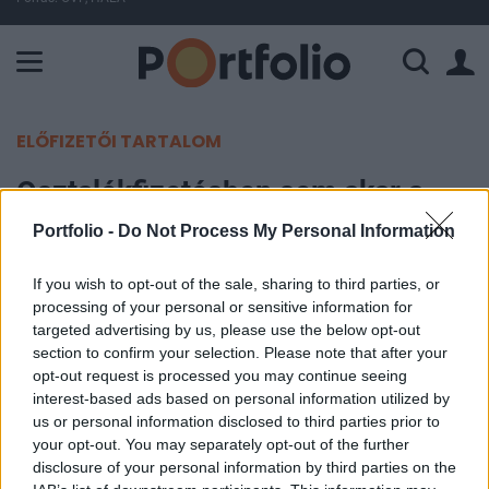
A Paksi Atomerőmű összteljesítménye 225 MW. A Duna vízállá
ELŐFIZETŐI TARTALOM
Osztalékfizetésben sem akar a
MOL a versenytársak mögött
Portfolio -
Do Not Process My Personal Information
maradni
If you wish to opt-out of the sale, sharing to third parties, or
processing of your personal or sensitive information for
Portfolio
targeted advertising by us, please use the below opt-out
2004. november 25. 11:05
section to confirm your selection. Please note that after your
opt-out request is processed you may continue seeing
"Középtávon a regionális versenytársak papírjai
interest-based ads based on personal information utilized by
us or personal information disclosed to third parties prior to
által biztosított osztalékhozammal számolhatnak
your opt-out. You may separately opt-out of the further
a MOL részvényesei"
disclosure of your personal information by third parties on the