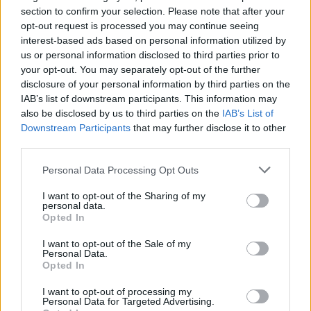
közreműködésével a Budapesti Értéktőzsdén.
section to confirm your selection. Please note that after your
opt-out request is processed you may continue seeing
interest-based ads based on personal information utilized by
KEDVES OLVASÓNK!
us or personal information disclosed to third parties prior to
your opt-out. You may separately opt-out of the further
A keresett cikk a portfolio.hu hírarchívumához
disclosure of your personal information by third parties on the
tartozik, melynek olvasása előfizetéses
IAB’s list of downstream participants. This information may
also be disclosed by us to third parties on the
IAB’s List of
regisztrációhoz kötött.
Downstream Participants
that may further disclose it to other
Az előfizetés a következőket tartalmazza:
third parties.
Portfolio.hu teljes cikkarchívum
Personal Data Processing Opt Outs
Kötéslisták: BÉT elmúlt 2 év napon belüli
kötéslistái
I want to opt-out of the Sharing of my
personal data.
Opted In
Előfizetés
I want to opt-out of the Sale of my
Personal Data.
Opted In
MÁR ELŐFIZETŐNK VAGY?
BEJELENTKEZÉS
I want to opt-out of processing my
Personal Data for Targeted Advertising.