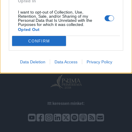
Opted In
I want to opt-out of Collection, Use,
Retention, Sale, and/or Sharing of my
Personal Data that Is Unrelated with the
Purposes for which it was collected.
Opted Out
© 2026 Portfolio
CONFIRM
impresszum
jogi nyilatkozat
süti beállítások
adatvédelem
szerzői jogok
médiaajánlat
karrier
kommentkezelés
ÁSZF
Data Deletion
Data Access
Privacy Policy
Itt keressen minket: