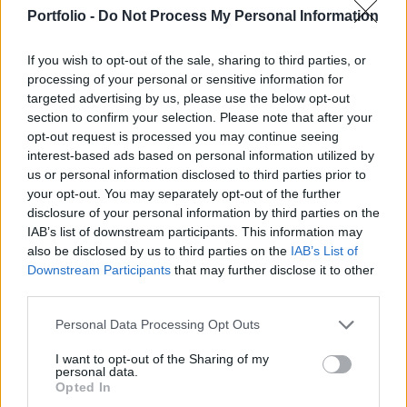
társaság elnöke, Luca di Montezemolo
Portfolio -
Do Not Process My Personal Information
természetesen megszólalt és eloszlatta a
kételyeket.
If you wish to opt-out of the sale, sharing to third parties, or
processing of your personal or sensitive information for
"A pletykák árthatnak a vállalatnak, pedig igyekszünk
targeted advertising by us, please use the below opt-out
csökkenteni a veszteségeket és újra nyereségessé tenni a
section to confirm your selection. Please note that after your
Fiatot." A kommentár elhangzásakor a társaság számos
opt-out request is processed you may continue seeing
alkalmazottja már sztrájkkal fenyegetett, mivel decemberi
interest-based ads based on personal information utilized by
us or personal information disclosed to third parties prior to
leépítésektől tartanak. A média tudni véli, hogy az olaszok
your opt-out. You may separately opt-out of the further
nem kívánnak együttműködni a GM-mel a jövőben, mely
disclosure of your personal information by third parties on the
10%-os részesedéssel rendelkezik...
IAB’s list of downstream participants. This information may
also be disclosed by us to third parties on the
IAB’s List of
Downstream Participants
that may further disclose it to other
KEDVES OLVASÓNK!
third parties.
A keresett cikk a portfolio.hu hírarchívumához
Personal Data Processing Opt Outs
tartozik, melynek olvasása előfizetéses
regisztrációhoz kötött.
I want to opt-out of the Sharing of my
personal data.
Opted In
Az előfizetés a következőket tartalmazza: