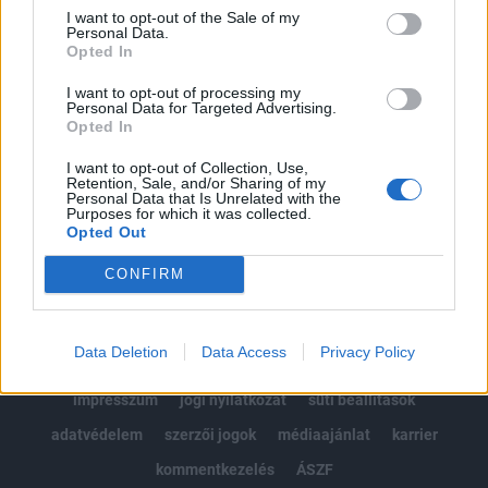
Portfolio.hu teljes cikkarchívum
I want to opt-out of the Sale of my
Personal Data.
Kötéslisták: BÉT elmúlt 2 év napon belüli
Opted In
kötéslistái
I want to opt-out of processing my
Personal Data for Targeted Advertising.
Előfizetés
Opted In
I want to opt-out of Collection, Use,
Retention, Sale, and/or Sharing of my
MÁR ELŐFIZETŐNK VAGY?
BEJELENTKEZÉS
Personal Data that Is Unrelated with the
Purposes for which it was collected.
Opted Out
CONFIRM
Data Deletion
Data Access
Privacy Policy
© 2026 Portfolio
impresszum
jogi nyilatkozat
süti beállítások
adatvédelem
szerzői jogok
médiaajánlat
karrier
kommentkezelés
ÁSZF