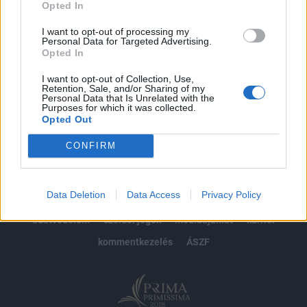
Opted In
Előfizetés
I want to opt-out of processing my
Personal Data for Targeted Advertising.
Opted In
MÁR ELŐFIZETŐNK VAGY?
BEJELENTKEZÉS
I want to opt-out of Collection, Use,
Retention, Sale, and/or Sharing of my
Personal Data that Is Unrelated with the
Purposes for which it was collected.
Opted Out
CONFIRM
© 2026 Portfolio
Data Deletion
Data Access
Privacy Policy
impresszum
jogi nyilatkozat
süti beállítások
adatvédelem
szerzői jogok
médiaajánlat
karrier
kommentkezelés
ÁSZF