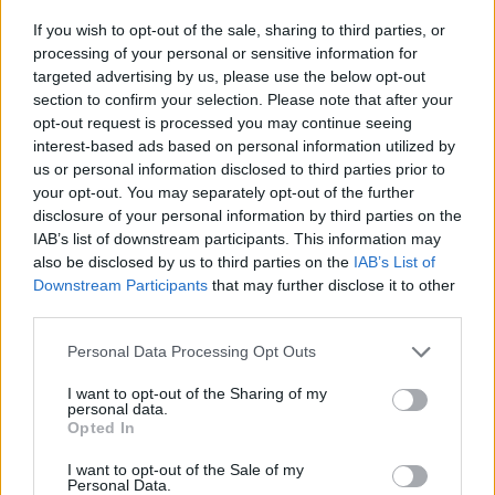
A müncheni együttes sorozatban 15. bajnoki győzelmét
If you wish to opt-out of the sale, sharing to third parties, or
aratta, de ezzel a ténnyel önmagában semmi baja a
processing of your personal or sensitive information for
sörgyártó társaságnak. A szokatlan akció egy hirdetési
targeted advertising by us, please use the below opt-out
section to confirm your selection. Please note that after your
kampány része, amellyel a Bitburger azonnal a
opt-out request is processed you may continue seeing
legolvasottabb német napilap, a Bild címoldalára került. Az
interest-based ads based on personal information utilized by
ingyenreklám időzítése talán nem véletlenül esik a világhírű
us or personal information disclosed to third parties prior to
Oktoberfest előtti időszakra. A tét és...
your opt-out. You may separately opt-out of the further
disclosure of your personal information by third parties on the
IAB’s list of downstream participants. This information may
KEDVES OLVASÓNK!
also be disclosed by us to third parties on the
IAB’s List of
Downstream Participants
that may further disclose it to other
A keresett cikk a portfolio.hu hírarchívumához
third parties.
tartozik, melynek olvasása előfizetéses
regisztrációhoz kötött.
Personal Data Processing Opt Outs
Az előfizetés a következőket tartalmazza:
I want to opt-out of the Sharing of my
personal data.
Portfolio.hu teljes cikkarchívum
Opted In
Kötéslisták: BÉT elmúlt 2 év napon belüli
I want to opt-out of the Sale of my
kötéslistái
Personal Data.