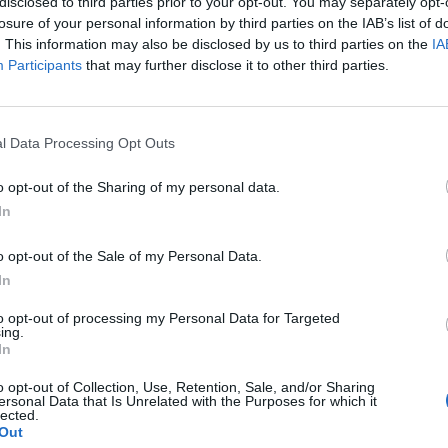
disclosed to third parties prior to your opt-out. You may separately opt-
losure of your personal information by third parties on the IAB’s list of
:02
. This information may also be disclosed by us to third parties on the
IA
Participants
that may further disclose it to other third parties.
tetési Rt. (1075 Budapest, Madách I. út 13-15., tev. eng. szám:
t. és Deutsche Börse AG) a Tpt-ben meghatározott kötelezettsé
005. december 30-án az ERSTE Bank Hungary Rt. ügynökhálózatb
l Data Processing Opt Outs
etési Rt. szolgáltatásai 13 óráig érhetők el. ERSTE...
o opt-out of the Sharing of my personal data.
In
ASÓNK!
o opt-out of the Sale of my Personal Data.
a portfolio.hu hírarchívumához tartozik, melynek olvasása előf
In
ötött.
to opt-out of processing my Personal Data for Targeted
övetkezőket tartalmazza:
ing.
 teljes cikkarchívum
In
 BÉT elmúlt 2 év napon belüli
o opt-out of Collection, Use, Retention, Sale, and/or Sharing
ersonal Data that Is Unrelated with the Purposes for which it
lected.
Out
Előfizetés