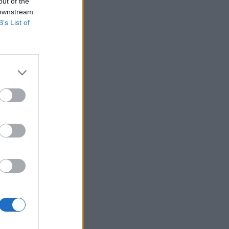
out of the
 downstream
B’s List of
 III/75.005-19/2002,
gének eleget téve
a bevont fiókjaiban
izetéses