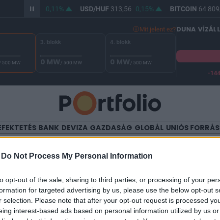
/HUF
362,11
0,11%
USD/HUF
313,56
0,15%
BITCOIN
64 809,
DUNA VÍZÁL
Mit jelent ez?
3. blokk
4. blokk
0 MW
0 MW
/ 500 MW
/ 500 MW
/ 500 MW
-14
 Duna vízállása Paksnál -131 cm. A biztonsági határ -144 cm,
EFEKTETÉS
BANK
DEVIZA
GAZDASÁG
GLOBÁL
UNIÓS FORRÁ
TALOM
-
Do Not Process My Personal Information
 Bank Befektetési Rt. köz
to opt-out of the sale, sharing to third parties, or processing of your per
formation for targeted advertising by us, please use the below opt-out s
gi szolgáltatásnyújtás kapc
r selection. Please note that after your opt-out request is processed y
eing interest-based ads based on personal information utilized by us or