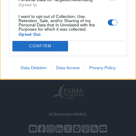
Opted In
I want to opt-out of Collection, Use,
Retention, Sale, and/or Sharing of my
Personal Data that Is Unrelated with the
Purposes for which it was collected.
Opted Out
© 2026 Portfolio
CONFIRM
impresszum
jogi nyilatkozat
süti beállítások
adatvédelem
szerzői jogok
médiaajánlat
karrier
Data Deletion
Data Access
Privacy Policy
kommentkezelés
ÁSZF
Itt keressen minket: