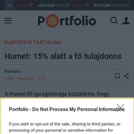
363,17
-0,61%
USD/HUF
314,20
-0,87%
BITCOIN
65 014,07
0
ELŐFIZETŐI TARTALOM
Humet: 15% alatt a fő tulajdonos
Portfolio
2006. május 29. 14:31
A Humet Rt Igazgatósága közzétette, hogy
részvényese, a "dr. Csucska Elek" Kutatási és
Fejlesztési Alapítvány a Budapesti Értéktőzsdén
Portfolio -
Do Not Process My Personal Information
szolgáltatója, a ConCorde Értékpapír Rt
If you wish to opt-out of the sale, sharing to third parties, or
igénybevételével HUMET részvényeket
processing of your personal or sensitive information for
értékesített, és ezáltal a HUMET® Rt-ban a