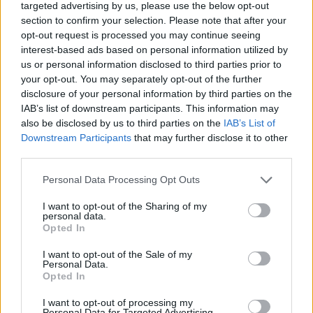
targeted advertising by us, please use the below opt-out
részesedése, tulajdonrésze 15 % alá csökkent.
section to confirm your selection. Please note that after your
opt-out request is processed you may continue seeing
interest-based ads based on personal information utilized by
us or personal information disclosed to third parties prior to
KEDVES OLVASÓNK!
your opt-out. You may separately opt-out of the further
disclosure of your personal information by third parties on the
A keresett cikk a portfolio.hu hírarchívumához
IAB’s list of downstream participants. This information may
tartozik, melynek olvasása előfizetéses
also be disclosed by us to third parties on the
IAB’s List of
regisztrációhoz kötött.
Downstream Participants
that may further disclose it to other
third parties.
Az előfizetés a következőket tartalmazza:
Portfolio.hu teljes cikkarchívum
Personal Data Processing Opt Outs
Kötéslisták: BÉT elmúlt 2 év napon belüli
I want to opt-out of the Sharing of my
kötéslistái
personal data.
Opted In
Előfizetés
I want to opt-out of the Sale of my
Personal Data.
Opted In
MÁR ELŐFIZETŐNK VAGY?
BEJELENTKEZÉS
I want to opt-out of processing my
Personal Data for Targeted Advertising.