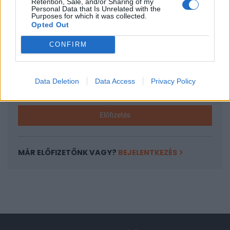
Retention, Sale, and/or Sharing of my
A keresett cikk a portfolio.hu hírarchívumához
Personal Data that Is Unrelated with the
Purposes for which it was collected.
tartozik, melynek olvasása előfizetéses
Opted Out
regisztrációhoz kötött.
CONFIRM
Az előfizetés a következőket tartalmazza:
Portfolio.hu teljes cikkarchívum
Kötéslisták: BÉT elmúlt 2 év napon belüli
Data Deletion
Data Access
Privacy Policy
kötéslistái
Előfizetés
MÁR ELŐFIZETŐNK VAGY?
BEJELENTKEZÉS