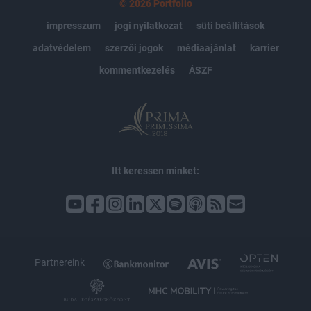
© 2026 Portfolio
impresszum
jogi nyilatkozat
süti beállítások
adatvédelem
szerzői jogok
médiaajánlat
karrier
kommentkezelés
ÁSZF
Itt keressen minket:
Partnereink