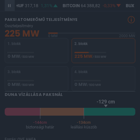
USD/HUF
317,18
1,31%
BITCOIN
64 388,82
-0,33%
BUX
14
PAKSI ATOMERŐMŰ TELJESÍTMÉNYE
Összteljesítmény
225 MW
0 MW
2000 MW
1. blokk
2. blokk
0 MW
225 MW
/ 500 MW
/ 500 MW
3. blokk
4. blokk
0 MW
0 MW
/ 500 MW
/ 500 MW
DUNA VÍZÁLLÁSA PAKSNÁL
-129 cm
-144cm
-134cm
biztonsági határ
leállási küszöb
Forrás: OVF, HAEA