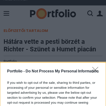
A Paksi Atomerőmű összteljesítménye 225 MW. A Duna vízállá
ELŐFIZETŐI TARTALOM
Hátára vette a pesti börzét a
Richter - Szünet a Humet piacán
Portfolio
2007. április 04. 12:36
Portfolio -
Do Not Process My Personal Information
Az optimista nemzetközi hangulatnak
If you wish to opt-out of the sale, sharing to third parties, or
köszönhetően folyamatos emelkedés jellemezte a
processing of your personal or sensitive information for
régiós részvénypiacokat, melyek közül ezúttal a
targeted advertising by us, please use the below opt-out
figyelem középpontjába a cseh és a lengyel index
section to confirm your selection. Please note that after your
opt-out request is processed you may continue seeing
került. Előbbi már a nyitást követően új történelmi