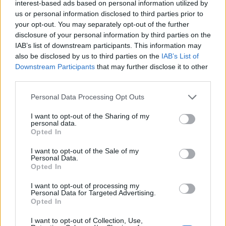
interest-based ads based on personal information utilized by
csúcsot állított be, melyet a délelőtt során
us or personal information disclosed to third parties prior to
folyamatosan megdöntve jelenleg 1%-os
your opt-out. You may separately opt-out of the further
erősödéssel soha nem látott magasságokban
disclosure of your personal information by third parties on the
IAB’s list of downstream participants. This information may
1,742 ponton áll. A lengyel börze is rákapcsolt a
also be disclosed by us to third parties on the
IAB’s List of
délelőtt során, melynek következtében a WIG20
Downstream Participants
that may further disclose it to other
1.2%-kal 3,564 pontig új történelmi csúcsig
third parties.
erősödött.
Personal Data Processing Opt Outs
RICHTERReal-time árfolyamInformációs panel A hazai
I want to opt-out of the Sharing of my
parketten ezúttal az elmúlt időszakban igencsak eltiport
personal data.
Opted In
gyógyszergyártók viszik a prímet. A reggel még 2005
novembere óta nem látott szinten, 20,650 forinton is járó
I want to opt-out of the Sale of my
Egis piacára elérkezettnek látták az időt a befektetők a
Personal Data.
Opted In
vételekre, melynek következtében a cég papírjai 1%-kal
20,985 forintig értékelődtek fel. Szektortársa...
I want to opt-out of processing my
Personal Data for Targeted Advertising.
Opted In
KEDVES OLVASÓNK!
I want to opt-out of Collection, Use,