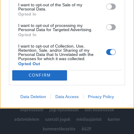
Portfolio.hu teljes cikkarchívum
I want to opt-out of the Sale of my
Personal Data.
Kötéslisták: BÉT elmúlt 2 év napon belüli
Opted In
kötéslistái
I want to opt-out of processing my
Personal Data for Targeted Advertising.
Előfizetés
Opted In
I want to opt-out of Collection, Use,
Retention, Sale, and/or Sharing of my
MÁR ELŐFIZETŐNK VAGY?
BEJELENTKEZÉS
Personal Data that Is Unrelated with the
Purposes for which it was collected.
Opted Out
CONFIRM
Data Deletion
Data Access
Privacy Policy
© 2026 Portfolio
impresszum
jogi nyilatkozat
süti beállítások
adatvédelem
szerzői jogok
médiaajánlat
karrier
kommentkezelés
ÁSZF