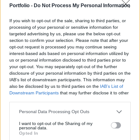
erőben szerepet játszhatott, hogy az elmúlt napok
Portfolio -
Do Not Process My Personal Information
csökkenését követően többek szerint túladottá
válhattak a tengerentúli börzék.
If you wish to opt-out of the sale, sharing to third parties, or
processing of your personal or sensitive information for
A 30 Dow komponens közül 24 emelkedéssel állapodott
targeted advertising by us, please use the below opt-out
meg, a pénzügyi szektor képviselői közül a nap végi
section to confirm your selection. Please note that after your
hajrának köszönhetően a JP Morgan 1.4, a Citigroup pedig
opt-out request is processed you may continue seeing
1.3%-kal emelkedett. A pénzügyi szektorban kialakult
interest-based ads based on personal information utilized by
us or personal information disclosed to third parties prior to
pozitív hangulatban szerepe lehetett, hogy a Bear Tearns
your opt-out. You may separately opt-out of the further
vezérigazgatója azt nyilatkozta, hogy a bank nem fog
disclosure of your personal information by third parties on the
további veszteségleírásokra kényszerülni. A csökkenést...
IAB’s list of downstream participants. This information may
also be disclosed by us to third parties on the
IAB’s List of
Downstream Participants
that may further disclose it to other
KEDVES OLVASÓNK!
third parties.
A keresett cikk a portfolio.hu hírarchívumához
Personal Data Processing Opt Outs
tartozik, melynek olvasása előfizetéses
regisztrációhoz kötött.
I want to opt-out of the Sharing of my
personal data.
Opted In
Az előfizetés a következőket tartalmazza: