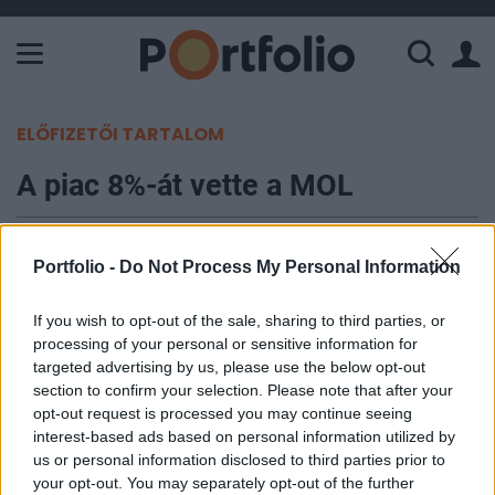
A Paksi Atomerőmű összteljesítménye 226 MW. A Duna vízállá
ELŐFIZETŐI TARTALOM
A piac 8%-át vette a MOL
Portfolio
Portfolio -
Do Not Process My Personal Information
2008. január 25. 08:37
If you wish to opt-out of the sale, sharing to third parties, or
A MOL a 2007. július 16-án közzétett és 2008.
processing of your personal or sensitive information for
január 22-én módosított bejelentése alapján,
targeted advertising by us, please use the below opt-out
2008. január 24-án 70,000 darab MOL részvényt
section to confirm your selection. Please note that after your
vásárolt a Budapesti Értéktőzsdén az ING Bank
opt-out request is processed you may continue seeing
interest-based ads based on personal information utilized by
Zrt. mint befektetési szolgáltató
us or personal information disclosed to third parties prior to
közreműködésével 22,763 Ft/db átlagárfolyamon.
your opt-out. You may separately opt-out of the further