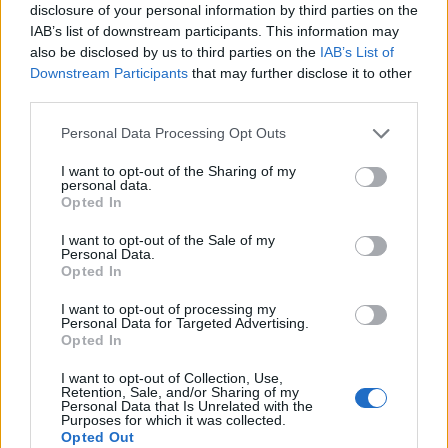
A tranzakciót követően a társaság 1,613,734 db "A"
disclosure of your personal information by third parties on the
sorozatú valamint 578 db "C" sorozatú MOL
IAB’s list of downstream participants. This information may
also be disclosed by us to third parties on the
IAB’s List of
részvényt birtokol.
Downstream Participants
that may further disclose it to other
third parties.
A MOL kontrollja a tegnapi tranzakciókkal 40.2%-ra
emelkedett, az OTP egyéb és a MOL vezető, munkavállalók
Personal Data Processing Opt Outs
pakettjeivel együtt pedig 41.9-ra. A saját részvény állomány
1.5%-os.Tegnap a MOL a piaci forgalomnak a 8%-át
I want to opt-out of the Sharing of my
personal data.
vásárolta vissza, június 22-e óta a vásárlások átlagára
Opted In
számításaink szerint eddig 28,366 Ft volt, így a MOL
I want to opt-out of the Sale of my
összesen 513 mrd Ft-ot költött a saját részvény...
Personal Data.
Opted In
KEDVES OLVASÓNK!
I want to opt-out of processing my
Personal Data for Targeted Advertising.
Opted In
A keresett cikk a portfolio.hu hírarchívumához
tartozik, melynek olvasása előfizetéses
I want to opt-out of Collection, Use,
regisztrációhoz kötött.
Retention, Sale, and/or Sharing of my
Personal Data that Is Unrelated with the
Purposes for which it was collected.
Az előfizetés a következőket tartalmazza:
Opted Out