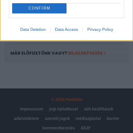
Portfolio.hu teljes cikkarchívum
CONFIRM
Kötéslisták: BÉT elmúlt 2 év napon belüli
kötéslistái
Data Deletion
Data Access
Privacy Policy
Előfizetés
MÁR ELŐFIZETŐNK VAGY?
BEJELENTKEZÉS
© 2026 Portfolio
impresszum
jogi nyilatkozat
süti beállítások
adatvédelem
szerzői jogok
médiaajánlat
karrier
kommentkezelés
ÁSZF