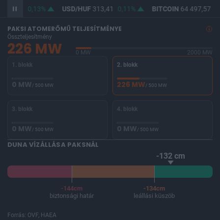
362,20
0,13%
USD/HUF
313,41
0,11%
BITCOIN
64 497,57
-0
PAKSI ATOMERŐMŰ TELJESÍTMÉNYE
Összteljesítmény
226 MW
0 MW
2000 MW
1. blokk
2. blokk
0 MW
226 MW
/ 500 MW
/ 500 MW
3. blokk
4. blokk
0 MW
0 MW
/ 500 MW
/ 500 MW
DUNA VÍZÁLLÁSA PAKSNÁL
-132 cm
-144cm
-134cm
biztonsági határ
leállási küszöb
Forrás: OVF, HAEA