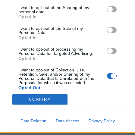
KEDVES OLVASÓNK!
I want to opt-out of the Sharing of my
personal data.
A keresett cikk a portfolio.hu hírarchívumához
Opted In
tartozik, melynek olvasása előfizetéses
I want to opt-out of the Sale of my
regisztrációhoz kötött.
Personal Data.
Opted In
Az előfizetés a következőket tartalmazza:
Portfolio.hu teljes cikkarchívum
I want to opt-out of processing my
Personal Data for Targeted Advertising.
Kötéslisták: BÉT elmúlt 2 év napon belüli
Opted In
kötéslistái
I want to opt-out of Collection, Use,
Retention, Sale, and/or Sharing of my
Personal Data that Is Unrelated with the
Előfizetés
Purposes for which it was collected.
Opted Out
CONFIRM
MÁR ELŐFIZETŐNK VAGY?
BEJELENTKEZÉS
Data Deletion
Data Access
Privacy Policy