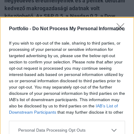
negyedéves eredményeinek és a péntek délutáni
kedvező makrogazdasági adatnak volt
köszönhető. Az S&P 0.5, a Nasdaq 0.2, a Dow
pedig 0.1%-ot araszolt felfelé, az utóbbi ezzel
Portfolio -
Do Not Process My Personal Information
kéthónapos csúcson zárt. A hangulat jelnleg
enyhén negatív, az tengerentúli határidős indexek
If you wish to opt-out of the sale, sharing to third parties, or
enyhe csökkenést mutatnak, Ázsia viszont a
processing of your personal or sensitive information for
pénteki amerikai emelkedést lereagálva kisebb
targeted advertising by us, please use the below opt-out
section to confirm your selection. Please note that after your
pluszban készül zárni.
opt-out request is processed you may continue seeing
interest-based ads based on personal information utilized by
A pénteki nap sem volt eseménytelen a tengerentúlon, a
us or personal information disclosed to third parties prior to
nyitás előtt két Dow komponens, a Citigroup és a General
your opt-out. You may separately opt-out of the further
Electric is közzétette első negyedéves gyorsjelentését. A Citi
disclosure of your personal information by third parties on the
0.34 dolláros egy részvényre jutó veszteségről számolt be,
IAB’s list of downstream participants. This information may
mely felülmúlta az elemzői várakozásokat, hiszen azok
also be disclosed by us to third parties on the
IAB’s List of
közel kétszer akkora veszteségről szóltak. A bank
Downstream Participants
that may further disclose it to other
third parties.
vesztesége az elsőbbségi részvényekre...
Personal Data Processing Opt Outs