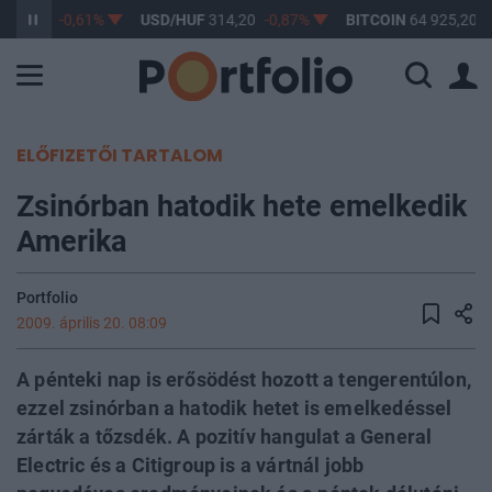
363,17
-0,61%
USD/HUF
314,20
-0,87%
BITCOIN
64 925,20
0
ELŐFIZETŐI TARTALOM
Zsinórban hatodik hete emelkedik
Amerika
Portfolio
2009. április 20. 08:09
A pénteki nap is erősödést hozott a tengerentúlon,
ezzel zsinórban a hatodik hetet is emelkedéssel
zárták a tőzsdék. A pozitív hangulat a General
Electric és a Citigroup is a vártnál jobb