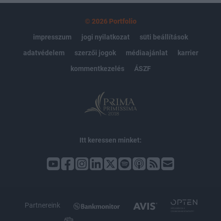
© 2026 Portfolio
impresszum
jogi nyilatkozat
süti beállítások
adatvédelem
szerzői jogok
médiaajánlat
karrier
kommentkezelés
ÁSZF
Itt keressen minket:
Partnereink