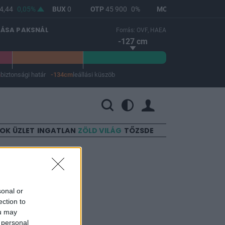
,44
0,05%
BUX
0
OTP
45 900
0%
MOL
4 692
1,12%
LÁSA PAKSNÁL
Forrás: OVF, HAEA
-127 cm
m
biztonsági határ
-134cm
leállási küszöb
 a leállási küszöb -134 cm.
SOK
ÜZLET
INGATLAN
ZÖLD VILÁG
TŐZSDE
sonal or
ection to
ou may
 personal