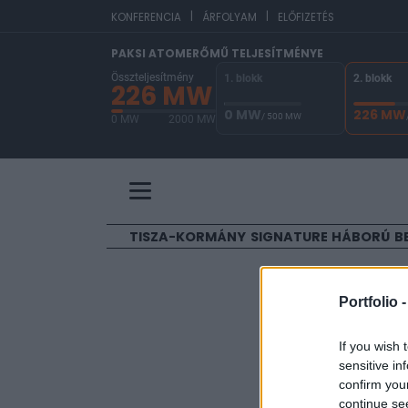
|
|
EU
KONFERENCIA
ÁRFOLYAM
ELŐFIZETÉS
PAKSI ATOMERŐMŰ TELJESÍTMÉNYE
Összteljesítmény
1. blokk
2. blokk
226 MW
0 MW
226 MW
/ 500 MW
0 MW
2000 MW
A Paksi Atomerőmű összteljesítménye 226 MW. 
TISZA-KORMÁNY
SIGNATURE
HÁBORÚ
B
ELŐFIZETŐI TAR
Portfolio 
Az iPhon
If you wish 
sensitive in
Portfolio
confirm you
2009. április 28. 21:25
continue se