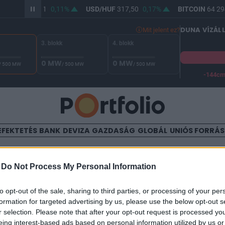
R/HUF
365,81
0,11%
USD/HUF
317,50
0,17%
BITCOIN
64 294
DUNA VÍZÁL
Mit jelent ez?
3. blokk
4. blokk
0 MW
0 MW
/ 500 MW
/ 500 MW
/ 500 MW
-144c
A Duna vízállása Paksnál -127 cm. A biztonsági határ -144 cm,
EFEKTETÉS
BANK
DEVIZA
GAZDASÁG
GLOBÁL
UNIÓS FORRÁ
TALOM
-
Do Not Process My Personal Information
e sikerére törnének?
to opt-out of the sale, sharing to third parties, or processing of your per
formation for targeted advertising by us, please use the below opt-out s
r selection. Please note that after your opt-out request is processed y
eing interest-based ads based on personal information utilized by us or