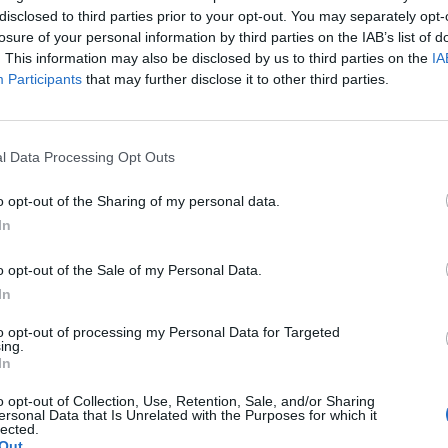
disclosed to third parties prior to your opt-out. You may separately opt-
losure of your personal information by third parties on the IAB’s list of
rnal értesülései szerint a Verizon a Microsofttal dolgo
. This information may also be disclosed by us to third parties on the
IA
rmékének számító iPhone-nak állítson versenyt.
Participants
that may further disclose it to other third parties.
osoft arról folytatnak tárgyalásokat, hogy kidolgoznak egy érin
a Microsoft operációs rendszerével lenne ellátva és az iPhone, ill
l Data Processing Opt Outs
versenyt. A hír mindenesetre érdekes, az Apple ugyanis állító
alásokat folytatott arról, hogy termékét a társaság...
o opt-out of the Sharing of my personal data.
In
ASÓNK!
o opt-out of the Sale of my Personal Data.
a portfolio.hu hírarchívumához tartozik, melynek olvasása előf
In
ötött.
to opt-out of processing my Personal Data for Targeted
ing.
övetkezőket tartalmazza:
In
 teljes cikkarchívum
 BÉT elmúlt 2 év napon belüli
o opt-out of Collection, Use, Retention, Sale, and/or Sharing
ersonal Data that Is Unrelated with the Purposes for which it
lected.
Out