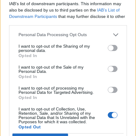
IAB’s list of downstream participants. This information may
az OTP grafikonjait vesszük górcső alá.
also be disclosed by us to third parties on the
IAB’s List of
Downstream Participants
that may further disclose it to other
A sokak által várt visszapattanás egyelőre elmaradt, ezzel
third parties.
szemben a pesszimista várakozások pár óra alatt
beépültek a vezető indexekbe. A tegnapi nap után
Personal Data Processing Opt Outs
optimista ember nem maradt talpon, így most már tényleg
I want to opt-out of the Sharing of my
jöhet egy kis visszapattanás, ha másért nem, akkor az
personal data.
eladási pozíciók zárásának következtében. S&P500 A
Opted In
tegnapi zakó ma hajnalban is folytatódott, és a 76,4%-os...
I want to opt-out of the Sale of my
Personal Data.
Opted In
KEDVES OLVASÓNK!
I want to opt-out of processing my
A keresett cikk a portfolio.hu hírarchívumához
Personal Data for Targeted Advertising.
Opted In
tartozik, melynek olvasása előfizetéses
regisztrációhoz kötött.
I want to opt-out of Collection, Use,
Retention, Sale, and/or Sharing of my
Personal Data that Is Unrelated with the
Az előfizetés a következőket tartalmazza:
Purposes for which it was collected.
Portfolio.hu teljes cikkarchívum
Opted Out
Kötéslisták: BÉT elmúlt 2 év napon belüli