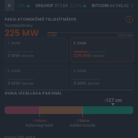
66,00
0,16%
USD/HUF
317,65
0,21%
BITCOIN
64 348,42
0,1
PAKSI ATOMERŐMŰ TELJESÍTMÉNYE
Összteljesítmény
225 MW
0 MW
2000 MW
1. blokk
2. blokk
0 MW
225 MW
/ 500 MW
/ 500 MW
3. blokk
4. blokk
0 MW
0 MW
/ 500 MW
/ 500 MW
DUNA VÍZÁLLÁSA PAKSNÁL
-127 cm
-144cm
-134cm
biztonsági határ
leállási küszöb
Forrás: OVF, HAEA