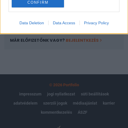
CONFIRM
kötéslistái
Előfizetés
Data Deletion
Data Access
Privacy Policy
MÁR ELŐFIZETŐNK VAGY?
BEJELENTKEZÉS
© 2026 Portfolio
impresszum
jogi nyilatkozat
süti beállítások
adatvédelem
szerzői jogok
médiaajánlat
karrier
kommentkezelés
ÁSZF