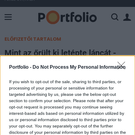
A Paksi Atomerőmű összteljesítménye 225 MW. A Duna vízállá
ELŐFIZETŐI TARTALOM
Mint az őrült ki letépte láncát -
Technikai elemzés
Portfolio -
Do Not Process My Personal Information
Portfolio
If you wish to opt-out of the sale, sharing to third parties, or
2011. augusztus 09. 08:40
processing of your personal or sensitive information for
targeted advertising by us, please use the below opt-out
Támaszok pedig nem léteznek - vonhatjuk le a
section to confirm your selection. Please note that after your
opt-out request is processed you may continue seeing
következtetést a tegnapi amerikai kereskedés
interest-based ads based on personal information utilized by
alapján, ahol minden technikai szintet játszi
us or personal information disclosed to third parties prior to
könnyedséggel tört át a meredeken zuhanó index.
your opt-out. You may separately opt-out of the further
Ma reggel a határidős S&P500, a határidős DAX és
disclosure of your personal information by third parties on the