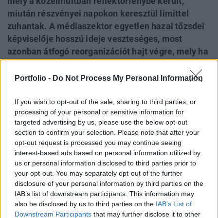
mely a közelmúltban reflektorfénybe került,
miután részvényei napokon keresztül limittel
zuhantak. A médiaszektor egyetlen hazai tőzsdei
képviselője hosszú ideje veszteséges, most
azonban átfogó reorganizációt hajt végre, mely ha
sikeres lesz, új alapokra helyezheti a vállalat
működését. A társaság jelenlegi elnökét, Balázs
Portfolio -
Do Not Process My Personal Information
Csabát, valamint az Est Media szakmai
vezetésben a jövőben vezető szerepet vállaló
If you wish to opt-out of the sale, sharing to third parties, or
processing of your personal or sensitive information for
menedzsert, Pankotai Csabát kérdeztük meg a
targeted advertising by us, please use the below opt-out
tegnapi rendkívüli közgyűlést követően a jövőbeli
section to confirm your selection. Please note that after your
kilátásokról, valamint arról, hogy milyen módon
opt-out request is processed you may continue seeing
igyekeznek helyreállítani a megrendült befektetői
interest-based ads based on personal information utilized by
us or personal information disclosed to third parties prior to
bizalmat.
your opt-out. You may separately opt-out of the further
disclosure of your personal information by third parties on the
Portfolio.hu.: A társaság tegnapi rendkívüli közgyűlésén
IAB’s list of downstream participants. This information may
elfogadták azokat a javaslatokat, melyek a reorganizáció
also be disclosed by us to third parties on the
IAB’s List of
további lépéseihez létfontosságúak. Mik az elképzelések
Downstream Participants
that may further disclose it to other