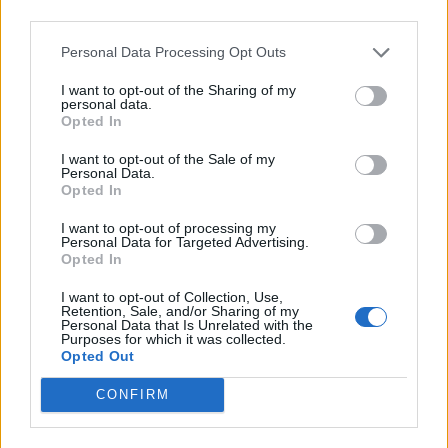
arra az esetre, ha a szállítókkal mégsem sikerül
third parties.
megállapodni a tőkekonverzióról, és nem lesz kellő
Personal Data Processing Opt Outs
intézményi érdeklődés a tervezett tőkeemelés során? B.Cs.:
Abban az esetben, ha a szállítói...
I want to opt-out of the Sharing of my
personal data.
Opted In
KEDVES OLVASÓNK!
I want to opt-out of the Sale of my
Personal Data.
A keresett cikk a portfolio.hu hírarchívumához
Opted In
tartozik, melynek olvasása előfizetéses
I want to opt-out of processing my
regisztrációhoz kötött.
Personal Data for Targeted Advertising.
Opted In
Az előfizetés a következőket tartalmazza:
Portfolio.hu teljes cikkarchívum
I want to opt-out of Collection, Use,
Retention, Sale, and/or Sharing of my
Kötéslisták: BÉT elmúlt 2 év napon belüli
Personal Data that Is Unrelated with the
Purposes for which it was collected.
kötéslistái
Opted Out
Előfizetés
CONFIRM