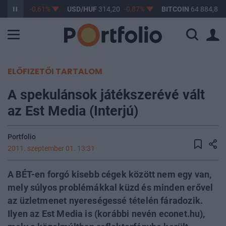
F
363,17
-0,61%
USD/HUF
314,20
-0,87%
BITCOIN
64 884,83
ELŐFIZETŐI TARTALOM
A spekulánsok játékszerévé vált
az Est Media (Interjú)
Portfolio
2011. szeptember 01. 13:31
A BÉT-en forgó kisebb cégek között nem egy van,
mely súlyos problémákkal küzd és minden erővel
az üzletmenet nyereségessé tételén fáradozik.
Ilyen az Est Media is (korábbi nevén econet.hu),