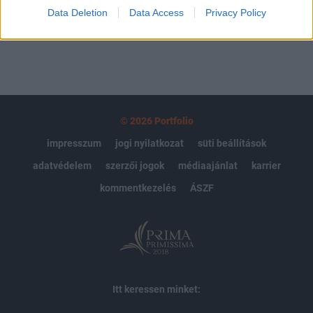
MÁR ELŐFIZETŐNK VAGY?
BEJELENTKEZÉS
Data Deletion
Data Access
Privacy Policy
© 2026 Portfolio
impresszum
jogi nyilatkozat
süti beállítások
adatvédelem
szerzői jogok
médiaajánlat
karrier
kommentkezelés
ÁSZF
Itt keressen minket: