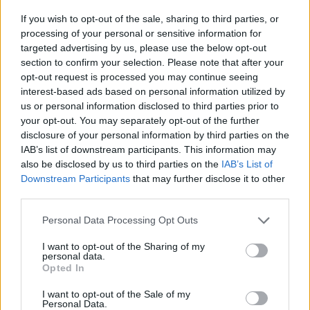
A Budapesti Értéktőzsde a RÁBA Nyrt. törzsrészvényeinek
If you wish to opt-out of the sale, sharing to third parties, or
vonatkozásában, az ár tekintetében az ajánlatokra
processing of your personal or sensitive information for
vonatkozó korlátozást a 2011. november 8-i tőzsdenapra
targeted advertising by us, please use the below opt-out
section to confirm your selection. Please note that after your
az alábbiak szerint módosítja: a vételi ajánlat esetében az
opt-out request is processed you may continue seeing
ár legfeljebb 40 %-kal lehet magasabb, mint a bázisár az
interest-based ads based on personal information utilized by
eladási ajánlat esetében az ár legfeljebb 40 %-kal lehet
us or personal information disclosed to third parties prior to
alacsonyabb, mint a bázisár ...
your opt-out. You may separately opt-out of the further
disclosure of your personal information by third parties on the
IAB’s list of downstream participants. This information may
KEDVES OLVASÓNK!
also be disclosed by us to third parties on the
IAB’s List of
Downstream Participants
that may further disclose it to other
A keresett cikk a portfolio.hu hírarchívumához
third parties.
tartozik, melynek olvasása előfizetéses
regisztrációhoz kötött.
Personal Data Processing Opt Outs
Az előfizetés a következőket tartalmazza:
I want to opt-out of the Sharing of my
personal data.
Portfolio.hu teljes cikkarchívum
Opted In
Kötéslisták: BÉT elmúlt 2 év napon belüli
I want to opt-out of the Sale of my
kötéslistái
Personal Data.