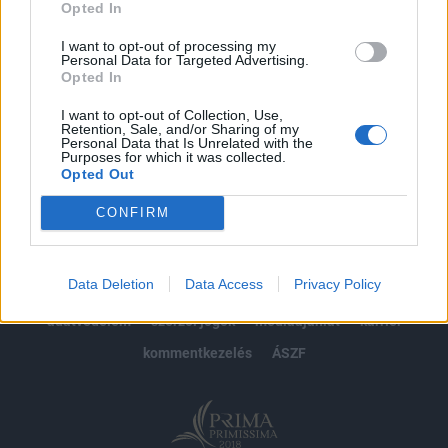
Opted In
Előfizetés
I want to opt-out of processing my
Personal Data for Targeted Advertising.
Opted In
MÁR ELŐFIZETŐNK VAGY?
BEJELENTKEZÉS
I want to opt-out of Collection, Use,
Retention, Sale, and/or Sharing of my
Personal Data that Is Unrelated with the
Purposes for which it was collected.
Opted Out
CONFIRM
© 2026 Portfolio
Data Deletion
Data Access
Privacy Policy
impresszum
jogi nyilatkozat
süti beállítások
adatvédelem
szerzői jogok
médiaajánlat
karrier
kommentkezelés
ÁSZF