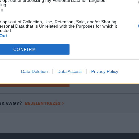
to opt-out of processing my Personal Data for Targeted
ing.
In
ASÓNK!
o opt-out of Collection, Use, Retention, Sale, and/or Sharing
a portfolio.hu hírarchívumához tartozik, melynek olvasása előf
ersonal Data that Is Unrelated with the Purposes for which it
ötött.
lected.
Out
övetkezőket tartalmazza:
 teljes cikkarchívum
CONFIRM
 BÉT elmúlt 2 év napon belüli
Data Deletion
Data Access
Privacy Policy
Előfizetés
NK VAGY?
BEJELENTKEZÉS