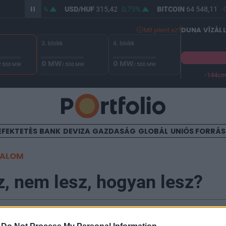
364,02
0,63%
USD/HUF
315,42
0,75%
BITCOIN
64 548,11
-0
DUNA VÍZÁL
Mit jelent ez?
3. blokk
4. blokk
0 MW
0 MW
/ 500 MW
/ 500 MW
/ 500 MW
-144c
A Duna vízállása Paksnál -130 cm. A biztonsági határ -144 cm,
EFEKTETÉS
BANK
DEVIZA
GAZDASÁG
GLOBÁL
UNIÓS FORRÁ
TALOM
z, nem lesz, hogyan lesz?