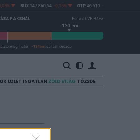
,08%
BUX
147 860,64
-0,15%
OTP
46 610
-0,3%
MOL
4 66
LÁSA PAKSNÁL
Forrás: OVF, HAEA
-130 cm
m
biztonsági határ
-134cm
leállási küszöb
 a leállási küszöb -134 cm.
SOK
ÜZLET
INGATLAN
ZÖLD VILÁG
TŐZSDE