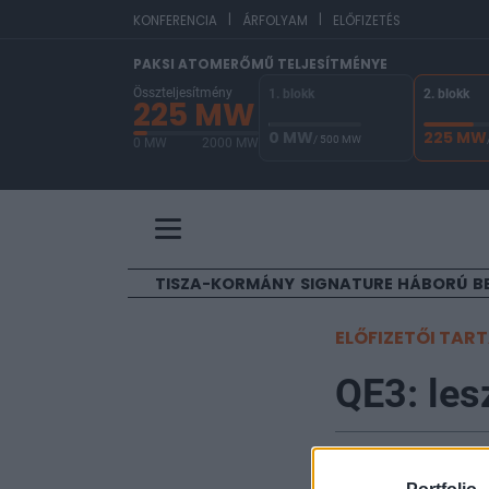
|
|
EUR/HUF
KONFERENCIA
ÁRFOLYAM
ELŐFIZETÉS
PAKSI ATOMERŐMŰ TELJESÍTMÉNYE
Összteljesítmény
1. blokk
2. blokk
225 MW
0 MW
225 MW
/ 500 MW
0 MW
2000 MW
A Paksi Atomerőmű összteljesítménye 225 MW. 
TISZA-KORMÁNY
SIGNATURE
HÁBORÚ
B
ELŐFIZETŐI TAR
QE3: les
Portfolio
2012. június 12. 11:28