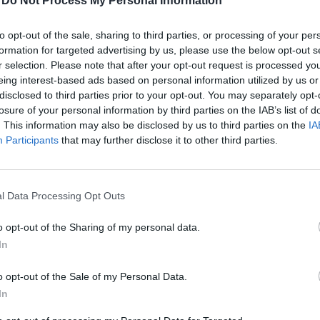
-
Do Not Process My Personal Information
en igencsak felerősödtek a piaci várakozások egy úja
to opt-out of the sale, sharing to third parties, or processing of your per
program bejelentését illetően, bár az amerikai jegyba
formation for targeted advertising by us, please use the below opt-out s
r selection. Please note that after your opt-out request is processed y
sági meghallgatásán erre vonatkozóan nem adott egyér
eing interest-based ads based on personal information utilized by us or
a kedélyeket, a quantitative easing újabb körének mos
disclosed to third parties prior to your opt-out. You may separately opt-
e, mint hónapokkal ezelőtt. Ennek oka, hogy az amer
losure of your personal information by third parties on the IAB’s list of
emi javulást, a tőzsdék pedig az idei lokális csúcsok
. This information may also be disclosed by us to third parties on the
IA
Participants
that may further disclose it to other third parties.
zben pedig az európai adósságválság tovább mélyül. A
gy a korábbi jegybanki eszközvásárlási programoknak 
olt a részvénypiacokra, ha azonban a jegybank mégis t
l Data Processing Opt Outs
közelezné el magát, a QE3 tőzsdei hozamokra gyakorol
orábbi hasonló programokét.
o opt-out of the Sharing of my personal data.
In
amerikai makroadatok ismét érezhető romlást mutattak, ennek 
bb jegybanki eszközvásárlás beindításával kapcsolatos várakoz
o opt-out of the Sale of my Personal Data.
ak között többen is vannak, akik úgy vélik a Fed hamarosan me
In
yeket átmenetileg hűthette Bernanke legutóbbi bizottsági meghal