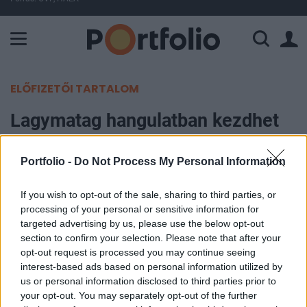
A Paksi Atomerőmű összteljesítménye 226 MW. A Duna vízállá
ELŐFIZETŐI TARTALOM
Lagymatag hangulatban kezdhet
Amerika is
Portfolio -
Do Not Process My Personal Information
Portfolio
2012. június 20. 13:36
If you wish to opt-out of the sale, sharing to third parties, or
processing of your personal or sensitive information for
targeted advertising by us, please use the below opt-out
Az európai tőzsdék lényegében egész nap egy
section to confirm your selection. Please note that after your
helyben mozognak, és a jelek szerint a
opt-out request is processed you may continue seeing
tengerentúlon is álmos nyitás jöhet, a határidős
interest-based ads based on personal information utilized by
us or personal information disclosed to third parties prior to
indexek minimális, néhány tized százalékos
your opt-out. You may separately opt-out of the further
emelkedést indikálnak. A piaci szereplők