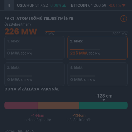
02%
USD/HUF
317,22
0,08%
BITCOIN
64 260,69
-0,01%
B
PAKSI ATOMERŐMŰ TELJESÍTMÉNYE
Összteljesítmény
226 MW
0 MW
2000 MW
1. blokk
2. blokk
0 MW
226 MW
/ 500 MW
/ 500 MW
3. blokk
4. blokk
0 MW
0 MW
/ 500 MW
/ 500 MW
DUNA VÍZÁLLÁSA PAKSNÁL
-128 cm
-144cm
-134cm
biztonsági határ
leállási küszöb
Forrás: OVF, HAEA