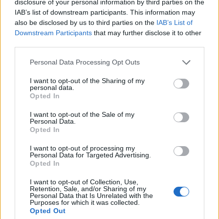
disclosure of your personal information by third parties on the
figyelmének középpontjában a ma esti Fed
IAB’s list of downstream participants. This information may
kamatdöntés áll.
also be disclosed by us to third parties on the
IAB’s List of
Downstream Participants
that may further disclose it to other
Meglehetősen szűk sávban mozognak reggel óta az
third parties.
európai tőzsdék, és a jelek szerint Amerika is a tegnapi
Personal Data Processing Opt Outs
záróértékek közelében nyithat, a határidős indexek néhány
tized százalékos pluszt vetítenek előre. Makrogazdasági
I want to opt-out of the Sharing of my
personal data.
adatok nem érkeznek, így a befektetők elsődlegesen az esti
Opted In
Fed kamatdöntést figyelik. Az amerikai jegybank egyben
publikálni fogja a jegybank aktuális...
I want to opt-out of the Sale of my
Personal Data.
Opted In
KEDVES OLVASÓNK!
I want to opt-out of processing my
Personal Data for Targeted Advertising.
A keresett cikk a portfolio.hu hírarchívumához
Opted In
tartozik, melynek olvasása előfizetéses
I want to opt-out of Collection, Use,
regisztrációhoz kötött.
Retention, Sale, and/or Sharing of my
Personal Data that Is Unrelated with the
Purposes for which it was collected.
Az előfizetés a következőket tartalmazza:
Opted Out
Portfolio.hu teljes cikkarchívum