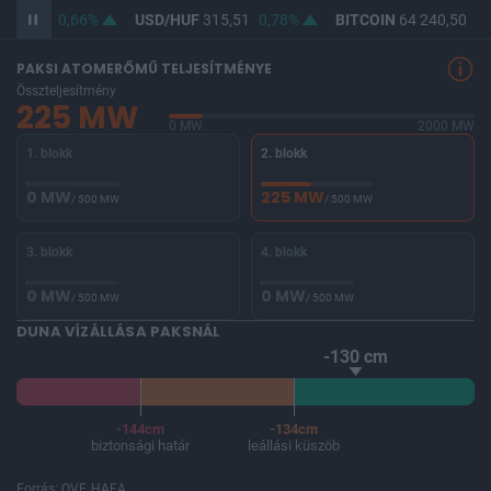
364,12
0,66%
USD/HUF
315,51
0,78%
BITCOIN
64 240,50
-0
PAKSI ATOMERŐMŰ TELJESÍTMÉNYE
Összteljesítmény
225 MW
0 MW
2000 MW
1. blokk
2. blokk
0 MW
225 MW
/ 500 MW
/ 500 MW
3. blokk
4. blokk
0 MW
0 MW
/ 500 MW
/ 500 MW
DUNA VÍZÁLLÁSA PAKSNÁL
-130 cm
-144cm
-134cm
biztonsági határ
leállási küszöb
Forrás: OVF, HAEA