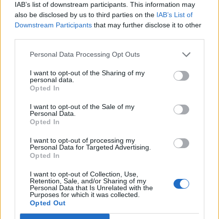
exportorientált vállalatok részvényeit.
IAB’s list of downstream participants. This information may
also be disclosed by us to third parties on the
IAB’s List of
Downstream Participants
that may further disclose it to other
Semmilyen piacmozgató makrogazdasági hír nem került
third parties.
nyilvánosságra, mely gátat szabhatott volna a tegnapi
amerikai emelkedésnek. Az irányadó tengerentúli piacokon
Personal Data Processing Opt Outs
a kereskedés továbbra is a pénteki hangulatnak
megfelelően történt, igaz az erősödés kisebb intenzitású
I want to opt-out of the Sharing of my
personal data.
volt. Az irányadó indexek közül a Dow és S&P 500 0,2
Opted In
százalék, míg a technológiai részvényeket tömörítő...
I want to opt-out of the Sale of my
Personal Data.
Opted In
KEDVES OLVASÓNK!
I want to opt-out of processing my
A keresett cikk a portfolio.hu hírarchívumához
Personal Data for Targeted Advertising.
Opted In
tartozik, melynek olvasása előfizetéses
regisztrációhoz kötött.
I want to opt-out of Collection, Use,
Retention, Sale, and/or Sharing of my
Personal Data that Is Unrelated with the
Az előfizetés a következőket tartalmazza:
Purposes for which it was collected.
Portfolio.hu teljes cikkarchívum
Opted Out
Kötéslisták: BÉT elmúlt 2 év napon belüli