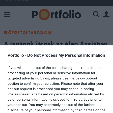
A Paksi Atomerőmű összteljesítménye 225 MW. A Duna vízállá
ELŐFIZETŐI TARTALOM
A japánok járnak az élen Ázsiában
Portfolio -
Do Not Process My Personal Information
Portfolio
2012. augusztus 07. 08:40
If you wish to opt-out of the sale, sharing to third parties, or
processing of your personal or sensitive information for
Továbbra is optimisták a távol-keleti befektetők,
targeted advertising by us, please use the below opt-out
az emelkedésben a japán börzék járnak az élen,
section to confirm your selection. Please note that after your
opt-out request is processed you may continue seeing
közel 1 százalékos pluszban tartózkodnak. A mai
interest-based ads based on personal information utilized by
mérsékelt optimizmusban szerepet játszhat, hogy
us or personal information disclosed to third parties prior to
a japán kormány elköteleződését fejezte ki a jen
your opt-out. You may separately opt-out of the further
gyengítésével kapcsolatban, ami segítette az
disclosure of your personal information by third parties on the