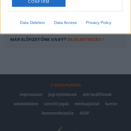
CONFIRM
kötéslistái
Előfizetés
Data Deletion
Data Access
Privacy Policy
MÁR ELŐFIZETŐNK VAGY?
BEJELENTKEZÉS
© 2026 Portfolio
impresszum
jogi nyilatkozat
süti beállítások
adatvédelem
szerzői jogok
médiaajánlat
karrier
kommentkezelés
ÁSZF