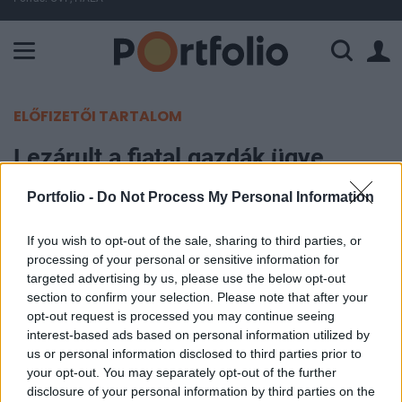
A Paksi Atomerőmű összteljesítménye 225 MW. A Duna vízállá
ELŐFIZETŐI TARTALOM
Lezárult a fiatal gazdák ügye
Portfolio -
Do Not Process My Personal Information
Portfolio
2013. január 10. 09:30
If you wish to opt-out of the sale, sharing to third parties, or
processing of your personal or sensitive information for
A legfelsőbb bírói fórumként eljáró Kúria elvi
targeted advertising by us, please use the below opt-out
határozata révén a fiatal mezőgazdasági termelők
section to confirm your selection. Please note that after your
opt-out request is processed you may continue seeing
2009. évi támogatási kérelmeinek
interest-based ads based on personal information utilized by
felülvizsgálatával kapcsolatos jogorvoslati
us or personal information disclosed to third parties prior to
eljárások a napokban lezárultak - olvasható a
your opt-out. You may separately opt-out of the further
Mezőgazdasági és Vidékfejlesztési Hivatal (MVH)
disclosure of your personal information by third parties on the