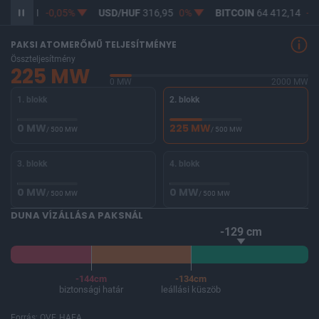
F
365,21
-0,05%
USD/HUF
316,95
0%
BITCOIN
64 412,14
-0,
PAKSI ATOMERŐMŰ TELJESÍTMÉNYE
Összteljesítmény
225 MW
0 MW
2000 MW
1. blokk
2. blokk
0 MW
225 MW
/ 500 MW
/ 500 MW
3. blokk
4. blokk
0 MW
0 MW
/ 500 MW
/ 500 MW
DUNA VÍZÁLLÁSA PAKSNÁL
-129 cm
-144cm
-134cm
biztonsági határ
leállási küszöb
Forrás: OVF, HAEA