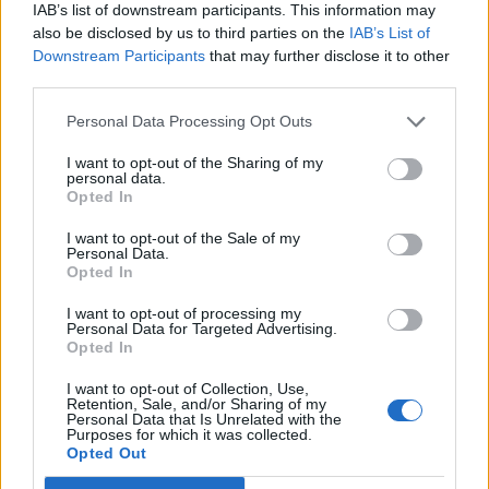
közleményében.
IAB’s list of downstream participants. This information may
also be disclosed by us to third parties on the
IAB’s List of
Downstream Participants
that may further disclose it to other
Mint ismert, a szóban forgó ügyek előzményeként a
third parties.
vidékfejlesztési támogatási szerv 2010. nyarán
felülvizsgálta a fiatal gazdák részére nyújtandó
Personal Data Processing Opt Outs
támogatások megítélésének körülményeit, miután számos
érdekképviseleti szervezet, érintett gazdálkodó ügyfél, sőt
I want to opt-out of the Sharing of my
personal data.
névtelen bejelentők is élesen bírálták és vitatták a 2010.
Opted In
tavaszán lefolytatott bírálatot...
I want to opt-out of the Sale of my
Personal Data.
Opted In
KEDVES OLVASÓNK!
I want to opt-out of processing my
A keresett cikk a portfolio.hu hírarchívumához
Personal Data for Targeted Advertising.
Opted In
tartozik, melynek olvasása előfizetéses
regisztrációhoz kötött.
I want to opt-out of Collection, Use,
Retention, Sale, and/or Sharing of my
Personal Data that Is Unrelated with the
Az előfizetés a következőket tartalmazza:
Purposes for which it was collected.
Portfolio.hu teljes cikkarchívum
Opted Out
Kötéslisták: BÉT elmúlt 2 év napon belüli