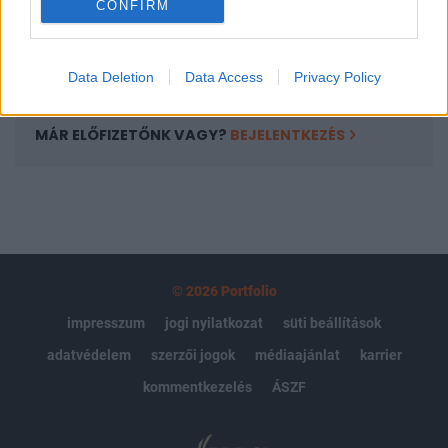
CONFIRM
kötéslistái
Előfizetés
Data Deletion
Data Access
Privacy Policy
MÁR ELŐFIZETŐNK VAGY?
BEJELENTKEZÉS
© 2026 Portfolio
impresszum
jogi nyilatkozat
süti beállítások
adatvédelem
szerzői jogok
médiaajánlat
karrier
kommentkezelés
ÁSZF