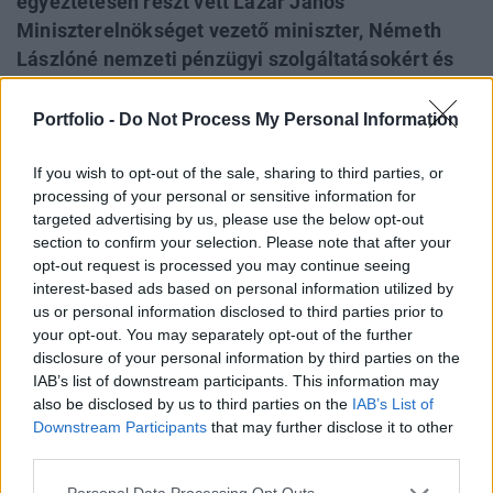
egyeztetésen részt vett Lázár János
Miniszterelnökséget vezető miniszter, Németh
Lászlóné nemzeti pénzügyi szolgáltatásokért és
postaügyekért felelős államtitkár, Szarka Zsolt
postavezér, valamint a Fidesz, a KDNP, a Jobbik és
Portfolio -
Do Not Process My Personal Information
az LMP képviselői. A konzultáció keretében a
Magyar Posta vezérigazgatója vázolta a társaság
If you wish to opt-out of the sale, sharing to third parties, or
processing of your personal or sensitive information for
helyzetét és új terveit, valamint a minisztérium
targeted advertising by us, please use the below opt-out
részéről hangsúlyozták a törvénymódosítás
section to confirm your selection. Please note that after your
lényegét.
opt-out request is processed you may continue seeing
interest-based ads based on personal information utilized by
Lázár János március végén nyújtotta be a parlamentnek
us or personal information disclosed to third parties prior to
azt a törvénymódosító javaslatot, amely kimondaná: a 10
your opt-out. You may separately opt-out of the further
disclosure of your personal information by third parties on the
ezer főnél kisebb településeken ezentúl pénzügyi
IAB’s list of downstream participants. This information may
intézmények, köztük takarékszövetkezetek is
also be disclosed by us to third parties on the
IAB’s List of
végezhetnének postai szolgáltatást. Kedden a Magyar
Downstream Participants
that may further disclose it to other
Posta székházában erről folyt konzultáció a
third parties.
törvénymódosító javaslatról, amelyen a parlamenti pártok...