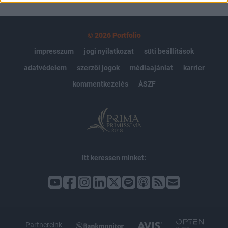
© 2026 Portfolio
impresszum
jogi nyilatkozat
süti beállítások
adatvédelem
szerzői jogok
médiaajánlat
karrier
kommentkezelés
ÁSZF
Itt keressen minket:
Partnereink