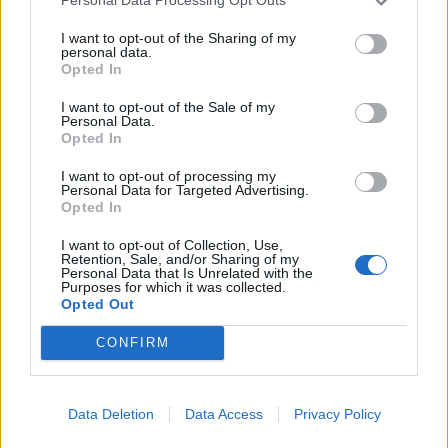
Personal Data Processing Opt Outs
KEDVES OLVASÓNK!
I want to opt-out of the Sharing of my
personal data.
Opted In
A keresett cikk a portfolio.hu hírarchívumához
tartozik, melynek olvasása előfizetéses
I want to opt-out of the Sale of my
Personal Data.
regisztrációhoz kötött.
Opted In
Az előfizetés a következőket tartalmazza:
I want to opt-out of processing my
Portfolio.hu teljes cikkarchívum
Personal Data for Targeted Advertising.
Opted In
Kötéslisták: BÉT elmúlt 2 év napon belüli
kötéslistái
I want to opt-out of Collection, Use,
Retention, Sale, and/or Sharing of my
Personal Data that Is Unrelated with the
Purposes for which it was collected.
Előfizetés
Opted Out
CONFIRM
MÁR ELŐFIZETŐNK VAGY?
BEJELENTKEZÉS
Data Deletion
Data Access
Privacy Policy