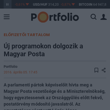
F
363,17
-0,61%
USD/HUF
314,20
-0,87%
BITCOIN
64 947,85
ELŐFIZETŐI TARTALOM
Új programokon dolgozik a
Magyar Posta
Portfolio
2016. április 05. 17:45
A parlamenti pártok képviselőit hívta meg a
Magyar Posta vezetősége és a Miniszterelnökség,
hogy egyeztessenek az Országgyűlés előtt fekvő,
postatörvény módosító javaslatról. Az