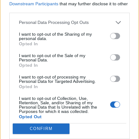
Downstream Participants
that may further disclose it to other
részét a vállalat alaptevékenységében, az online
third parties.
kiskereskedelmi szegmensben töltötte. Nevéhez fűződik a
Singles Day bevezetése, a november 11-én tartott
Personal Data Processing Opt Outs
"ünnepen" a hagyományos és az online boltok nagy
I want to opt-out of the Sharing of my
kedvezménnyel csábítják a vásárlókat, mostanra ez...
personal data.
Opted In
I want to opt-out of the Sale of my
KEDVES OLVASÓNK!
Personal Data.
Opted In
A keresett cikk a portfolio.hu hírarchívumához
tartozik, melynek olvasása előfizetéses
I want to opt-out of processing my
Personal Data for Targeted Advertising.
regisztrációhoz kötött.
Opted In
Az előfizetés a következőket tartalmazza:
I want to opt-out of Collection, Use,
Retention, Sale, and/or Sharing of my
Portfolio.hu teljes cikkarchívum
Personal Data that Is Unrelated with the
Kötéslisták: BÉT elmúlt 2 év napon belüli
Purposes for which it was collected.
Opted Out
kötéslistái
CONFIRM
Előfizetés