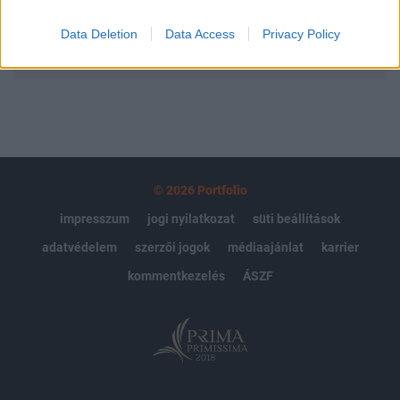
Data Deletion
Data Access
Privacy Policy
MÁR ELŐFIZETŐNK VAGY?
BEJELENTKEZÉS
© 2026 Portfolio
impresszum
jogi nyilatkozat
süti beállítások
adatvédelem
szerzői jogok
médiaajánlat
karrier
kommentkezelés
ÁSZF