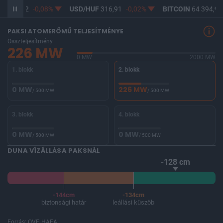
F
365,12
-0,08%
USD/HUF
316,91
-0,02%
BITCOIN
64 394,92
PAKSI ATOMERŐMŰ TELJESÍTMÉNYE
Összteljesítmény
226 MW
0 MW
2000 MW
1. blokk
2. blokk
0 MW
226 MW
/ 500 MW
/ 500 MW
3. blokk
4. blokk
0 MW
0 MW
/ 500 MW
/ 500 MW
DUNA VÍZÁLLÁSA PAKSNÁL
-128 cm
-144cm
-134cm
biztonsági határ
leállási küszöb
Forrás: OVF, HAEA