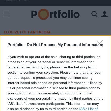
A Paksi Atomerőmű összteljesítménye 226 MW. A Duna vízállá
ELŐFIZETŐI TARTALOM
Ő az Alibaba új elnöke
Portfolio -
Do Not Process My Personal Information
Portfolio
If you wish to opt-out of the sale, sharing to third parties, or
processing of your personal or sensitive information for
2018. szeptember 10. 17:35
targeted advertising by us, please use the below opt-out
section to confirm your selection. Please note that after your
Jack Ma, az Alibaba elnöke ma levélben jelentette
opt-out request is processed you may continue seeing
be, hogy visszavonul, és átadja elnöki pozícióját,
interest-based ads based on personal information utilized by
amelyet hamarosan a vállalat mostani
us or personal information disclosed to third parties prior to
your opt-out. You may separately opt-out of the further
vezérigazgatója, Daniel Zhang tölt majd be.
disclosure of your personal information by third parties on the
IAB’s list of downstream participants. This information may
Zhang több mint egy évtizede dolgozik az Alibabánál, 2015
also be disclosed by us to third parties on the
IAB’s List of
óta tölti be a vezérigazgatói pozíciót, karrierjének nagy