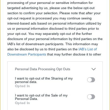
processing of your personal or sensitive information for
Szaúd-Arábia határon átnyúló fizetési tranzakciókat tudjon
targeted advertising by us, please use the below opt-out
azonnali elszámolással lebonyolítani egymással. A
section to confirm your selection. Please note that after your
rendszer Aber névre fog hallgatni, a következő 12
opt-out request is processed you may continue seeing
hónapban vezetik be.
interest-based ads based on personal information utilized by
us or personal information disclosed to third parties prior to
your opt-out. You may separately opt-out of the further
KEDVES OLVASÓNK!
disclosure of your personal information by third parties on the
IAB’s list of downstream participants. This information may
A keresett cikk a portfolio.hu hírarchívumához
also be disclosed by us to third parties on the
IAB’s List of
tartozik, melynek olvasása előfizetéses
Downstream Participants
that may further disclose it to other
regisztrációhoz kötött.
third parties.
Az előfizetés a következőket tartalmazza:
Personal Data Processing Opt Outs
Portfolio.hu teljes cikkarchívum
I want to opt-out of the Sharing of my
Kötéslisták: BÉT elmúlt 2 év napon belüli
personal data.
Opted In
kötéslistái
I want to opt-out of the Sale of my
Personal Data.
Előfizetés
Opted In