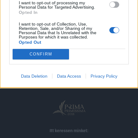
I want to opt-out of processing my
Personal Data for Targeted Advertising.
MÁR ELŐFIZETŐNK VAGY?
BEJELENTKEZÉS
Opted In
I want to opt-out of Collection, Use,
Retention, Sale, and/or Sharing of my
Personal Data that Is Unrelated with the
Purposes for which it was collected.
Opted Out
CONFIRM
© 2026 Portfolio
impresszum
jogi nyilatkozat
süti beállítások
Data Deletion
Data Access
Privacy Policy
adatvédelem
szerzői jogok
médiaajánlat
karrier
kommentkezelés
ÁSZF
Itt keressen minket: