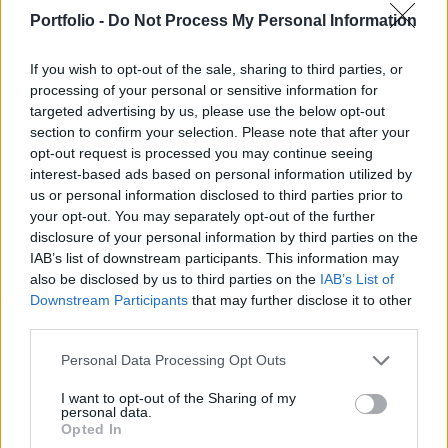
csalók szükségtelen műszaki beavatkozások
Portfolio -
Do Not Process My Personal Information
elvégzésére kötnek szerződést az NKM
ügyfeleivel, majd nem teljesítik a megbízást.
If you wish to opt-out of the sale, sharing to third parties, or
processing of your personal or sensitive information for
Az NKM alkalmazottai és megbízottjai külön kérés nélkül
targeted advertising by us, please use the below opt-out
kötelesek felmutatni arcképes igazolványukat, ezért ennek
section to confirm your selection. Please note that after your
elmaradásakor a személyes megkeresés esetén az
opt-out request is processed you may continue seeing
interest-based ads based on personal information utilized by
ügyfelek mindig igazoltassák a megkeresőt - hívta fel
us or personal information disclosed to third parties prior to
ügyfelei figyelmét az NKM. A gázmérőt leolvasó, vagy
your opt-out. You may separately opt-out of the further
szerelési munkákat végző alkalmazottaknak nincs
disclosure of your personal information by third parties on the
felhatalmazásuk arra, hogy készpénzt vegyenek át...
IAB’s list of downstream participants. This information may
also be disclosed by us to third parties on the
IAB’s List of
Downstream Participants
that may further disclose it to other
KEDVES OLVASÓNK!
third parties.
A keresett cikk a portfolio.hu hírarchívumához
Personal Data Processing Opt Outs
tartozik, melynek olvasása előfizetéses
regisztrációhoz kötött.
I want to opt-out of the Sharing of my
personal data.
Opted In
Az előfizetés a következőket tartalmazza: