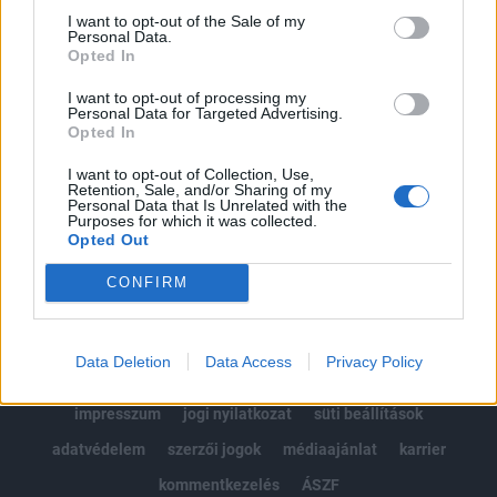
Portfolio.hu teljes cikkarchívum
I want to opt-out of the Sale of my
Personal Data.
Kötéslisták: BÉT elmúlt 2 év napon belüli
Opted In
kötéslistái
I want to opt-out of processing my
Personal Data for Targeted Advertising.
Előfizetés
Opted In
I want to opt-out of Collection, Use,
Retention, Sale, and/or Sharing of my
MÁR ELŐFIZETŐNK VAGY?
BEJELENTKEZÉS
Personal Data that Is Unrelated with the
Purposes for which it was collected.
Opted Out
CONFIRM
Data Deletion
Data Access
Privacy Policy
© 2026 Portfolio
impresszum
jogi nyilatkozat
süti beállítások
adatvédelem
szerzői jogok
médiaajánlat
karrier
kommentkezelés
ÁSZF