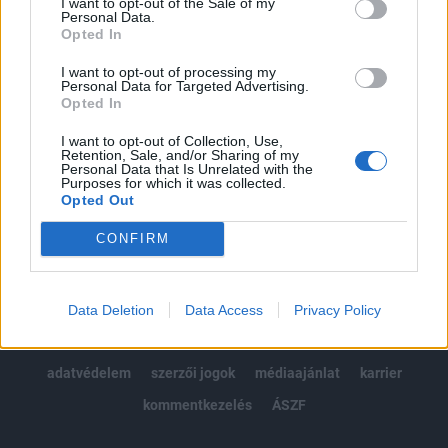
I want to opt-out of the Sale of my
Kötéslisták: BÉT elmúlt 2 év napon belüli
Personal Data.
kötéslistái
Opted In
I want to opt-out of processing my
Előfizetés
Personal Data for Targeted Advertising.
Opted In
I want to opt-out of Collection, Use,
MÁR ELŐFIZETŐNK VAGY?
BEJELENTKEZÉS
Retention, Sale, and/or Sharing of my
Personal Data that Is Unrelated with the
Purposes for which it was collected.
Opted Out
CONFIRM
© 2026 Portfolio
Data Deletion
Data Access
Privacy Policy
impresszum
jogi nyilatkozat
süti beállítások
adatvédelem
szerzői jogok
médiaajánlat
karrier
kommentkezelés
ÁSZF