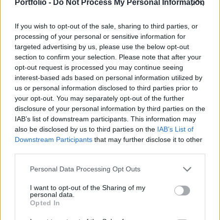
milliárd dollárt. A Nyugatiak azonban
Portfolio -
Do Not Process My Personal Information
szkeptikusak ilyen árazási szintek láttán.
If you wish to opt-out of the sale, sharing to third parties, or
Portfolio Investment Day 2026Október 21-én jön a Portfolio
processing of your personal or sensitive information for
Investment Day 2026, ahol a piac vezető szakértőivel
targeted advertising by us, please use the below opt-out
section to confirm your selection. Please note that after your
keressük a választ a befektetőket leginkább foglalkoztató
opt-out request is processed you may continue seeing
kérdésekre. Meddig tarthat az AI-rali, kik lehetnek a
interest-based ads based on personal information utilized by
következő évek nyertesei, mire számíthatunk a részvény-,
us or personal information disclosed to third parties prior to
kötvény-, nyersanyag- és kriptopiacokon, és hogyan
your opt-out. You may separately opt-out of the further
érdemes portfóliót építeni egy gyorsan változó...
disclosure of your personal information by third parties on the
IAB’s list of downstream participants. This information may
also be disclosed by us to third parties on the
IAB’s List of
KEDVES OLVASÓNK!
Downstream Participants
that may further disclose it to other
third parties.
A keresett cikk a portfolio.hu hírarchívumához
tartozik, melynek olvasása előfizetéses
Personal Data Processing Opt Outs
regisztrációhoz kötött.
I want to opt-out of the Sharing of my
personal data.
Az előfizetés a következőket tartalmazza:
Opted In
Portfolio.hu teljes cikkarchívum