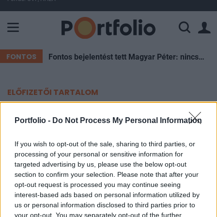
A Paksi Atomerőmű összteljesítménye 225 MW. A Duna vízállá
FONTOS
Fontos bejelentést tett Magyar Péter: nincs szükség az önkéntes fogyasztáscsökkentésre
ELŐFIZETŐI TARTALOM
Örökre megváltozik a világ - Mibe
Portfolio -
Do Not Process My Personal Information
érdemes most fektetni?
If you wish to opt-out of the sale, sharing to third parties, or
processing of your personal or sensitive information for
Nagy Viktor
targeted advertising by us, please use the below opt-out
2020. március 25. 13:41
section to confirm your selection. Please note that after your
opt-out request is processed you may continue seeing
Sokak szerint a koronavírus miatt a világ már
interest-based ads based on personal information utilized by
soha nem lesz olyan, mint a járvány előtt. Olyan
us or personal information disclosed to third parties prior to
your opt-out. You may separately opt-out of the further
gátak szakadnak át, amik kimozdítanak minket a