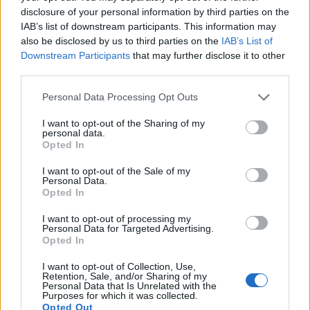
disclosure of your personal information by third parties on the
korábbi megszokásainkból, ez pedig arra is
IAB’s list of downstream participants. This information may
hatással lesz, mit, milyen mennyiségben és milyen
also be disclosed by us to third parties on the
IAB’s List of
formában fogyasztunk majd. Mutatunk néhány
Downstream Participants
that may further disclose it to other
third parties.
részvényt, amikkel a fogyasztói szokások
megváltozásán keresztül profitálhatunk.
Personal Data Processing Opt Outs
Portfolio Investment Day 2026Október 21-én jön a Portfolio
I want to opt-out of the Sharing of my
personal data.
Investment Day 2026, ahol a piac vezető szakértőivel
Opted In
keressük a választ a befektetőket leginkább foglalkoztató
kérdésekre. Meddig tarthat az AI-rali, kik lehetnek a
I want to opt-out of the Sale of my
Personal Data.
következő évek nyertesei, mire számíthatunk a részvény-,
Opted In
kötvény-, nyersanyag- és kriptopiacokon, és hogyan
érdemes portfóliót építeni egy gyorsan változó...
I want to opt-out of processing my
Personal Data for Targeted Advertising.
Opted In
KEDVES OLVASÓNK!
I want to opt-out of Collection, Use,
Retention, Sale, and/or Sharing of my
Personal Data that Is Unrelated with the
A keresett cikk a portfolio.hu hírarchívumához
Purposes for which it was collected.
tartozik, melynek olvasása előfizetéses
Opted Out