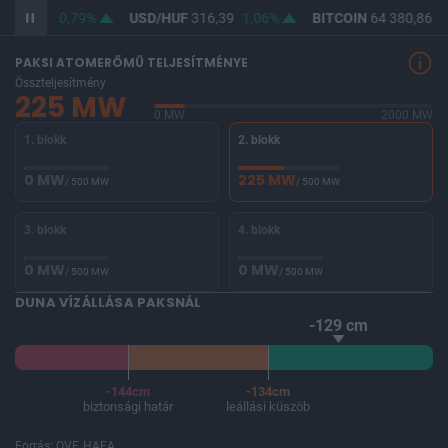
F
364,60
0,79%
USD/HUF
316,39
1,06%
BITCOIN
64 380,86
-
PAKSI ATOMERŐMŰ TELJESÍTMÉNYE
Összteljesítmény
225 MW
0 MW
2000 MW
1. blokk
2. blokk
0 MW
225 MW
/ 500 MW
/ 500 MW
3. blokk
4. blokk
0 MW
0 MW
/ 500 MW
/ 500 MW
DUNA VÍZÁLLÁSA PAKSNÁL
-129 cm
-144cm
-134cm
biztonsági határ
leállási küszöb
Forrás: OVF, HAEA