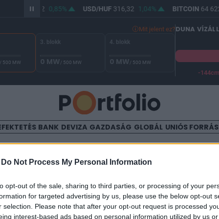
R/HUF
364,82
0,85%
USD/HUF
316,32
1,04%
BITCOIN
64 622
DUNA VÍZÁL
Mit jelent ez?
3. blokk
4. blokk
0 MW
0 MW
/ 500 MW
/ 500 MW
/ 500 MW
-144c
A Duna vízállása Paksnál -130 cm. A biztonsági határ -144 cm,
EFEKTETÉS
BANK
DEVIZA
GAZDASÁG
GLOBÁL
UNIÓS FORRÁ
TALOM
-
Do Not Process My Personal Information
őzsdék, a forint is elindult a
to opt-out of the sale, sharing to third parties, or processing of your per
formation for targeted advertising by us, please use the below opt-out s
r selection. Please note that after your opt-out request is processed y
eing interest-based ads based on personal information utilized by us or