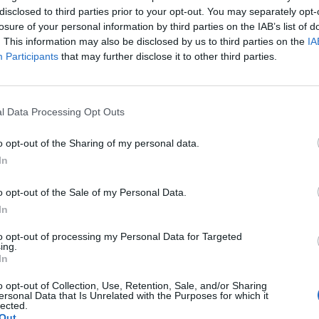
disclosed to third parties prior to your opt-out. You may separately opt-
losure of your personal information by third parties on the IAB’s list of
ulat a tőkepiacokon, esnek a részvényárfolyamok, a 
. This information may also be disclosed by us to third parties on the
IA
ett gyengülni.
Participants
that may further disclose it to other third parties.
t Day 2026Október 21-én jön a Portfolio Investment Day 2026, a
k a választ a befektetőket leginkább foglalkoztató kérdésekre. M
l Data Processing Opt Outs
 következő évek nyertesei, mire számíthatunk a részvény-, kötvény
ogyan érdemes portfóliót építeni egy gyorsan változó...
o opt-out of the Sharing of my personal data.
In
ASÓNK!
o opt-out of the Sale of my Personal Data.
a portfolio.hu hírarchívumához tartozik, melynek olvasása előf
In
ötött.
to opt-out of processing my Personal Data for Targeted
ing.
övetkezőket tartalmazza:
In
 teljes cikkarchívum
 BÉT elmúlt 2 év napon belüli
o opt-out of Collection, Use, Retention, Sale, and/or Sharing
ersonal Data that Is Unrelated with the Purposes for which it
lected.
Out