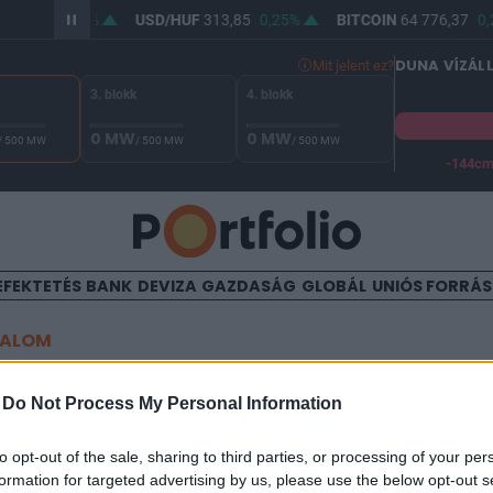
362,34
0,17%
USD/HUF
313,85
0,25%
BITCOIN
64 776,37
0,
DUNA VÍZÁL
Mit jelent ez?
3. blokk
4. blokk
0 MW
0 MW
/ 500 MW
/ 500 MW
/ 500 MW
-144c
A Duna vízállása Paksnál -131 cm. A biztonsági határ -144 cm,
EFEKTETÉS
BANK
DEVIZA
GAZDASÁG
GLOBÁL
UNIÓS FORRÁ
TALOM
acedónia megnyitotta az ös
-
Do Not Process My Personal Information
de korlátozza, hogy ki léphe
to opt-out of the sale, sharing to third parties, or processing of your per
formation for targeted advertising by us, please use the below opt-out s