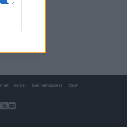
ánlat
karrier
kommentkezelés
ÁSZF