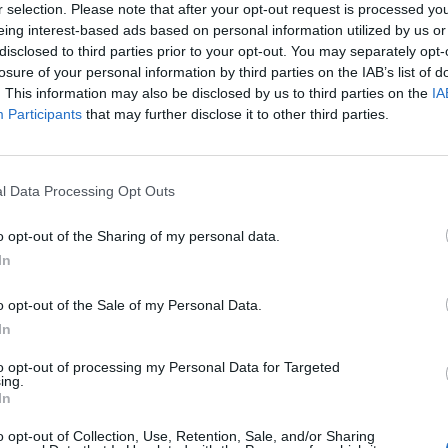
r selection. Please note that after your opt-out request is processed y
eing interest-based ads based on personal information utilized by us or
disclosed to third parties prior to your opt-out. You may separately opt-
losure of your personal information by third parties on the IAB’s list of
gnagyobb határátkelőkön, hanem bármelyik átkelőn be
. This information may also be disclosed by us to third parties on the
IA
a, ám az átutazóknak öt órájuk van a tranzitra, az o
Participants
that may further disclose it to other third parties.
 negatív koronavírus-teszttel kell rendelkezniük.
 csütörtökre 12 426-ról 12 522-re emelkedett a regisztrált fert
l Data Processing Opt Outs
 áldozata volt a betegségnek, ezzel 257-re nőtt a halálos áldoz
thatnak a mozik, a színházi évadok azonban véget értek, a szính
o opt-out of the Sharing of my personal data.
e ülhetnek be újra valamely teátrum előadására...
In
o opt-out of the Sale of my Personal Data.
ASÓNK!
In
a portfolio.hu hírarchívumához tartozik, melynek olvasása előf
to opt-out of processing my Personal Data for Targeted
ötött.
ing.
In
övetkezőket tartalmazza:
o opt-out of Collection, Use, Retention, Sale, and/or Sharing
 teljes cikkarchívum