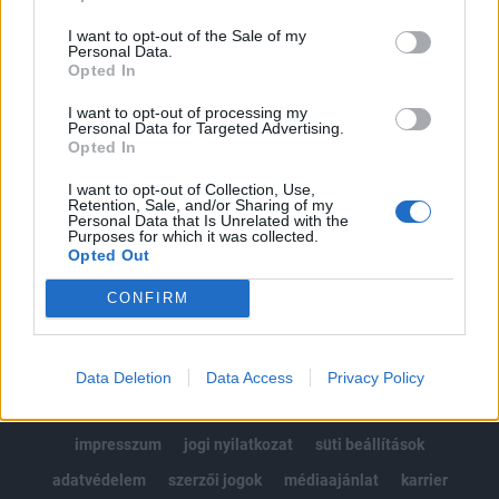
Az előfizetés a következőket tartalmazza:
I want to opt-out of the Sale of my
Portfolio.hu teljes cikkarchívum
Personal Data.
Kötéslisták: BÉT elmúlt 2 év napon belüli
Opted In
kötéslistái
I want to opt-out of processing my
Personal Data for Targeted Advertising.
Opted In
Előfizetés
I want to opt-out of Collection, Use,
Retention, Sale, and/or Sharing of my
Personal Data that Is Unrelated with the
MÁR ELŐFIZETŐNK VAGY?
BEJELENTKEZÉS
Purposes for which it was collected.
Opted Out
CONFIRM
Data Deletion
Data Access
Privacy Policy
© 2026 Portfolio
impresszum
jogi nyilatkozat
süti beállítások
adatvédelem
szerzői jogok
médiaajánlat
karrier