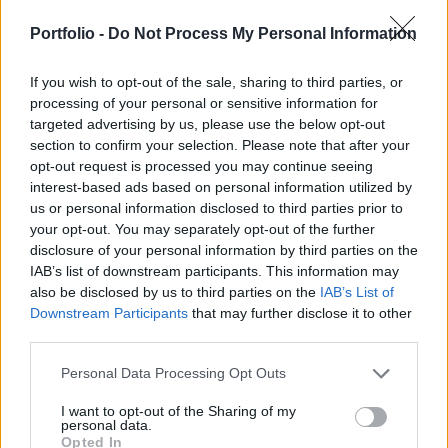
Ügynökség is. Az IEA szerint a gyenge olajpiac
hangulat és a koronavírusos esetszámok
Portfolio -
Do Not Process My Personal Information
növekedése, amelyek a leginkább hatással
If you wish to opt-out of the sale, sharing to third parties, or
vannak a fekete arany keresletére.
processing of your personal or sensitive information for
targeted advertising by us, please use the below opt-out
Portfolio Investment Day 2026Október 21-én jön a Portfolio
section to confirm your selection. Please note that after your
Investment Day 2026, ahol a piac vezető szakértőivel
opt-out request is processed you may continue seeing
keressük a választ a befektetőket leginkább foglalkoztató
interest-based ads based on personal information utilized by
kérdésekre. Meddig tarthat az AI-rali, kik lehetnek a
us or personal information disclosed to third parties prior to
következő évek nyertesei, mire számíthatunk a részvény-,
your opt-out. You may separately opt-out of the further
kötvény-, nyersanyag- és kriptopiacokon, és hogyan
disclosure of your personal information by third parties on the
IAB’s list of downstream participants. This information may
érdemes portfóliót építeni egy gyorsan változó...
also be disclosed by us to third parties on the
IAB’s List of
Downstream Participants
that may further disclose it to other
third parties.
KEDVES OLVASÓNK!
A keresett cikk a portfolio.hu hírarchívumához
Personal Data Processing Opt Outs
tartozik, melynek olvasása előfizetéses
I want to opt-out of the Sharing of my
regisztrációhoz kötött.
personal data.
Opted In