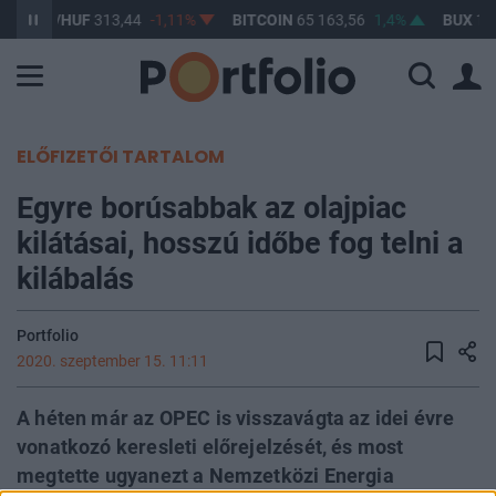
USD/HUF
313,44
-1,11%
BITCOIN
65 163,56
1,4%
BUX
148
ELŐFIZETŐI TARTALOM
Egyre borúsabbak az olajpiac
kilátásai, hosszú időbe fog telni a
kilábalás
Portfolio
2020. szeptember 15. 11:11
A héten már az OPEC is visszavágta az idei évre
vonatkozó keresleti előrejelzését, és most
megtette ugyanezt a Nemzetközi Energia