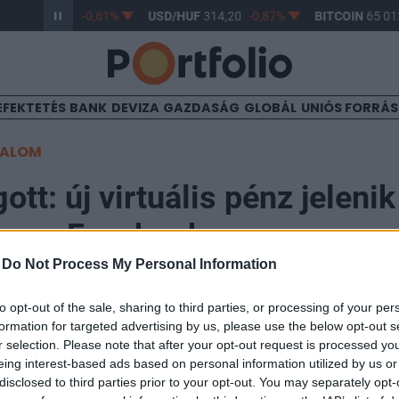
/HUF
363,17
-0,61%
USD/HUF
314,20
-0,87%
BITCOIN
65 012
EFEKTETÉS
BANK
DEVIZA
GAZDASÁG
GLOBÁL
UNIÓS FORRÁ
TALOM
ott: új virtuális pénz jeleni
an a Facebookon
-
Do Not Process My Personal Information
to opt-out of the sale, sharing to third parties, or processing of your per
formation for targeted advertising by us, please use the below opt-out s
r selection. Please note that after your opt-out request is processed y
tokeneket és kriptovalutákat vezet be alkalmazásaiba a
eing interest-based ads based on personal information utilized by us or
lkotók jutalmazására, valamint hitelezésre és egyéb p
disclosed to third parties prior to your opt-out. You may separately opt-