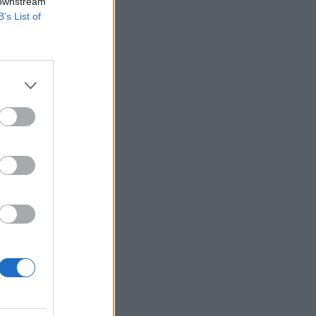
 downstream
B’s List of
összpontosuló
interakcióba lépnek
 a Meta új bevételi
izetéses