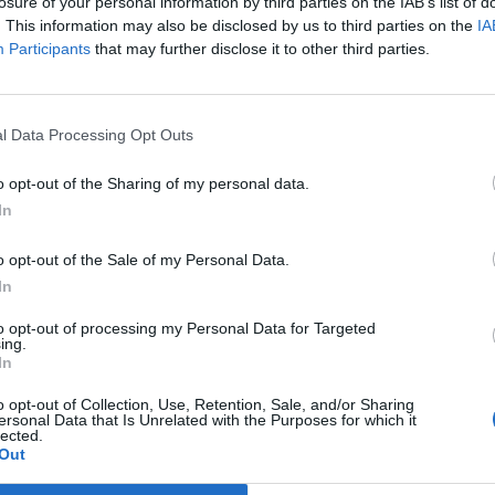
 használja.
losure of your personal information by third parties on the IAB’s list of
. This information may also be disclosed by us to third parties on the
IA
ogy a Meta egyre nagyobb hangsúlyt fektet a metaverzum köré 
Participants
that may further disclose it to other third parties.
gyis egy olyan virtuális környezet kiépítésére, ahol az emberek 
 közösen dolgozhatnak és játszanak is. Ha ez megvalósul, azzal
a tranzakciók feletti ellenőrzést is biztosíthatja...
l Data Processing Opt Outs
o opt-out of the Sharing of my personal data.
ASÓNK!
In
a portfolio.hu hírarchívumához tartozik, melynek olvasása előf
o opt-out of the Sale of my Personal Data.
ötött.
In
övetkezőket tartalmazza:
to opt-out of processing my Personal Data for Targeted
 teljes cikkarchívum
ing.
 BÉT elmúlt 2 év napon belüli
In
o opt-out of Collection, Use, Retention, Sale, and/or Sharing
ersonal Data that Is Unrelated with the Purposes for which it
lected.
Előfizetés
Out