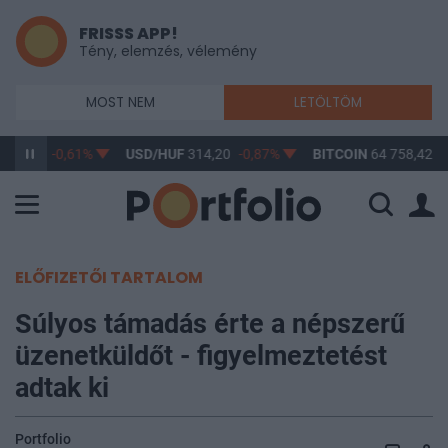
FRISSS APP!
Tény, elemzés, vélemény
MOST NEM
LETÖLTÖM
363,17
-0,61%
USD/HUF
314,20
-0,87%
BITCOIN
64 758,42
-
ELŐFIZETŐI TARTALOM
Súlyos támadás érte a népszerű
üzenetküldőt - figyelmeztetést
adtak ki
Portfolio