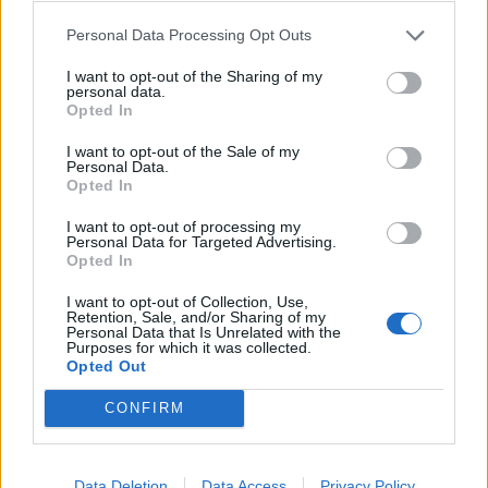
hasznos lehet számunkra, ha helyre akarjuk állítani a
Personal Data Processing Opt Outs
profilunkat, beállításainkat, kontaktjainkat...
I want to opt-out of the Sharing of my
personal data.
Opted In
KEDVES OLVASÓNK!
I want to opt-out of the Sale of my
A keresett cikk a portfolio.hu hírarchívumához
Personal Data.
tartozik, melynek olvasása előfizetéses
Opted In
regisztrációhoz kötött.
I want to opt-out of processing my
Personal Data for Targeted Advertising.
Az előfizetés a következőket tartalmazza:
Opted In
Portfolio.hu teljes cikkarchívum
Kötéslisták: BÉT elmúlt 2 év napon belüli
I want to opt-out of Collection, Use,
Retention, Sale, and/or Sharing of my
kötéslistái
Personal Data that Is Unrelated with the
Purposes for which it was collected.
Opted Out
Előfizetés
CONFIRM
MÁR ELŐFIZETŐNK VAGY?
BEJELENTKEZÉS
Data Deletion
Data Access
Privacy Policy