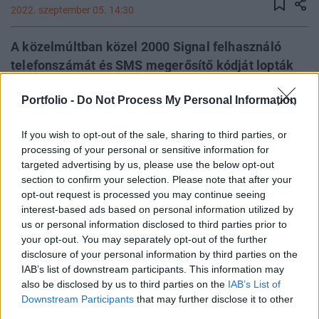
2022. szeptember 05. 14:30
A közelmúltban közel 2000 Signal felhasználó
telefonszámát és SMS megerősítő kódját lopták
el, amely azért problémás, mert a támadók
Portfolio -
Do Not Process My Personal Information
újraregisztrálhatják az áldozat telefonszámát az
applikációban, hogy a nevében küldjenek és
If you wish to opt-out of the sale, sharing to third parties, or
fogadjanak üzeneteket. A Signal az ilyen
processing of your personal or sensitive information for
támadások megelőzésére a regisztrációs zár
targeted advertising by us, please use the below opt-out
funkció használatát javasolja - írja a Nemzeti
section to confirm your selection. Please note that after your
Kibervédelmi Intézet a Facebook oldalán, ahol egy
opt-out request is processed you may continue seeing
interest-based ads based on personal information utilized by
útmutatót is csatoltak a figyelmeztetéshez.
us or personal information disclosed to third parties prior to
your opt-out. You may separately opt-out of the further
A regisztrációs zár, vagy registry lock funkció az alábbiak
disclosure of your personal information by third parties on the
szerint működik: Amennyiben ezt engedélyezzük, be kell
IAB’s list of downstream participants. This information may
állítanunk egy PIN KÓDOT, amit a rendszer kérni fog, ha a
also be disclosed by us to third parties on the
IAB’s List of
telefonszámot újraregisztrálnánk (vagy ezzel helyettünk
Downstream Participants
that may further disclose it to other
valaki más próbálkozna). A PIN kód azonban akkor is
third parties.