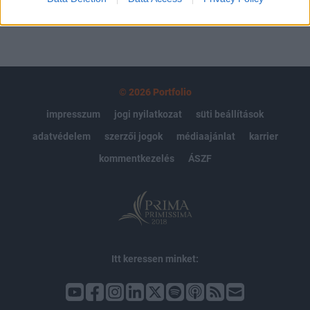
© 2026 Portfolio
impresszum
jogi nyilatkozat
süti beállítások
adatvédelem
szerzői jogok
médiaajánlat
karrier
kommentkezelés
ÁSZF
Itt keressen minket: