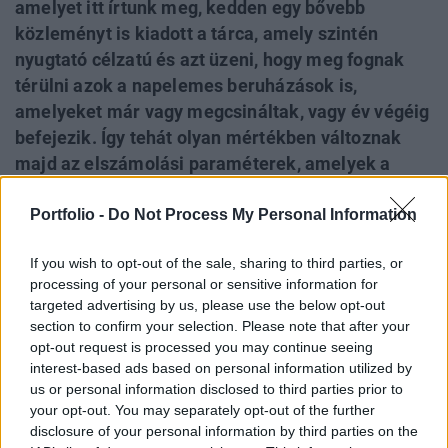
amelyet itt írtunk meg, kedden egy bővebb
közleményt is kiadott a tárca, amely szintén
nyugtató célzatú és azt üzeni, hogy meg fognak
térülni azok a napelemes beruházások is,
amelyeket már vagy megcsináltak, vagy év végéig
befejezik. Így tehát olyan mértékben változnak
majd az elszámolási paraméterek, amelyek a
megtérülési szempontokat figyelembe veszik.
Portfolio -
Do Not Process My Personal Information
Egyúttal azt is hangsúlyozzák, hogy uniós rendelet
miatt kell 2024-től bevezetni a bruttó elszámolást
If you wish to opt-out of the sale, sharing to third parties, or
az újonnan telepített napelemek esetén, ami
processing of your personal or sensitive information for
régóta közismert tény, de arról nem szól a
targeted advertising by us, please use the below opt-out
közlemény, hogy 2024-től miért tervezi évesről
section to confirm your selection. Please note that after your
havi szaldóra megváltoztatni az elszámolást a
opt-out request is processed you may continue seeing
interest-based ads based on personal information utilized by
már meglévő napelem rendszereknél a kormány,
us or personal information disclosed to third parties prior to
ugyanis a szakmai szövetség szerint ezt
your opt-out. You may separately opt-out of the further
egyáltalán nem indokolják a brüsszeli szabályok.
disclosure of your personal information by third parties on the