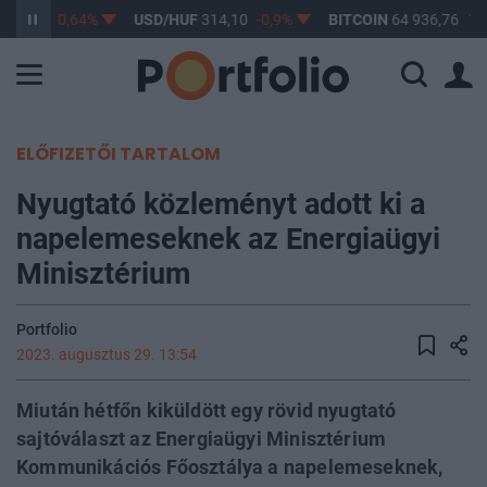
363,07
-0,64%
USD/HUF
314,10
-0,9%
BITCOIN
64 936,76
1,0
ELŐFIZETŐI TARTALOM
Nyugtató közleményt adott ki a
napelemeseknek az Energiaügyi
Minisztérium
Portfolio
2023. augusztus 29. 13:54
Miután hétfőn kiküldött egy rövid nyugtató
sajtóválaszt az Energiaügyi Minisztérium
Kommunikációs Főosztálya a napelemeseknek,