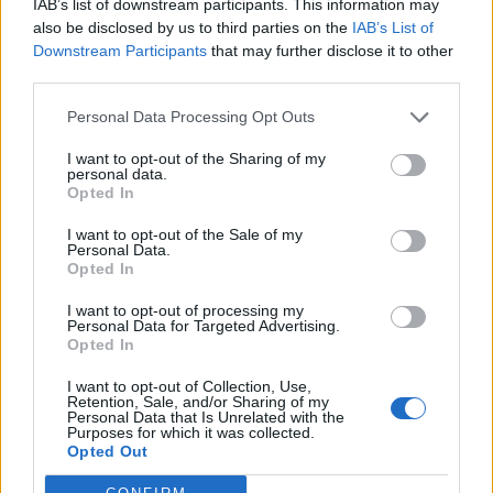
IAB’s list of downstream participants. This information may
A tárca közleményének fő üzenete az, hogy (kiemelések
also be disclosed by us to third parties on the
IAB’s List of
tőlünk): "A brüsszeli irányelvnek megfelelő hazai
Downstream Participants
that may further disclose it to other
szabályozási tervek finomhangolása folyamatban van, a
third parties.
témában további egyeztetések várhatók. A kormány az
Personal Data Processing Opt Outs
eddigiekhez hasonlóan a jövőben is támogatja a
családokat abban, hogy saját fogyasztásukat részben
I want to opt-out of the Sharing of my
personal data.
környezetbarát napelemes rendszerek telepítésével
Opted In
fedezzék."...
I want to opt-out of the Sale of my
Personal Data.
Opted In
KEDVES OLVASÓNK!
I want to opt-out of processing my
A keresett cikk a portfolio.hu hírarchívumához
Personal Data for Targeted Advertising.
tartozik, melynek olvasása előfizetéses
Opted In
regisztrációhoz kötött.
I want to opt-out of Collection, Use,
Retention, Sale, and/or Sharing of my
Az előfizetés a következőket tartalmazza:
Personal Data that Is Unrelated with the
Purposes for which it was collected.
Portfolio.hu teljes cikkarchívum
Opted Out
Kötéslisták: BÉT elmúlt 2 év napon belüli