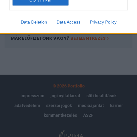
kötéslistái
CONFIRM
Előfizetés
Data Deletion
Data Access
Privacy Policy
MÁR ELŐFIZETŐNK VAGY?
BEJELENTKEZÉS
© 2026 Portfolio
impresszum
jogi nyilatkozat
süti beállítások
adatvédelem
szerzői jogok
médiaajánlat
karrier
kommentkezelés
ÁSZF