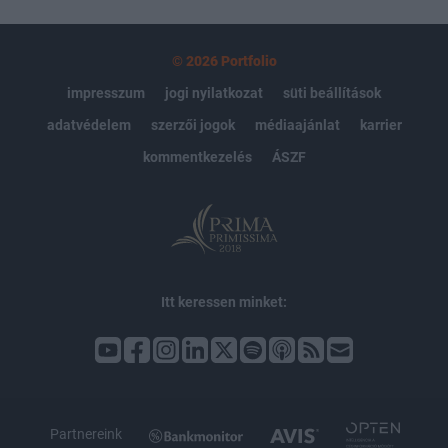
© 2026 Portfolio
impresszum
jogi nyilatkozat
süti beállítások
adatvédelem
szerzői jogok
médiaajánlat
karrier
kommentkezelés
ÁSZF
Itt keressen minket:
Partnereink