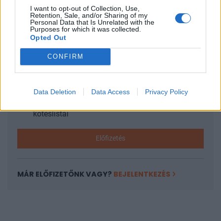
I want to opt-out of Collection, Use,
KEDVES OLVASÓNK!
Retention, Sale, and/or Sharing of my
Personal Data that Is Unrelated with the
Purposes for which it was collected.
A keresett cikk a portfolio.hu hírarchívumához
Opted Out
tartozik, melynek olvasása előfizetéses
CONFIRM
regisztrációhoz kötött.
Az előfizetés a következőket tartalmazza:
Portfolio.hu teljes cikkarchívum
Data Deletion
Data Access
Privacy Policy
Kötéslisták: BÉT elmúlt 2 év napon belüli
kötéslistái
Előfizetés
MÁR ELŐFIZETŐNK VAGY?
BEJELENTKEZÉS