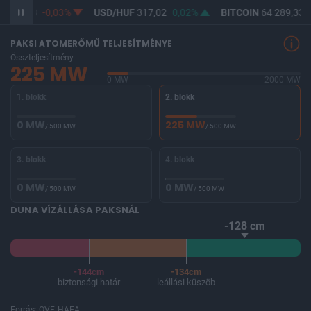
F
365,28
-0,03%
USD/HUF
317,02
0,02%
BITCOIN
64 289,33
-
PAKSI ATOMERŐMŰ TELJESÍTMÉNYE
Összteljesítmény
225 MW
0 MW
2000 MW
1. blokk
2. blokk
0 MW
225 MW
/ 500 MW
/ 500 MW
3. blokk
4. blokk
0 MW
0 MW
/ 500 MW
/ 500 MW
DUNA VÍZÁLLÁSA PAKSNÁL
-128 cm
-144cm
-134cm
biztonsági határ
leállási küszöb
Forrás: OVF, HAEA