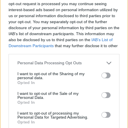
opt-out request is processed you may continue seeing
amerikai indexek is süllyedtek. Ebben szerepe
interest-based ads based on personal information utilized by
lehetett a vártnál erősebb amerikai ISM
us or personal information disclosed to third parties prior to
szolgáltatói BMI-nek is, ami lassabb Fed
your opt-out. You may separately opt-out of the further
kamatcsökkentést vetít előre, és annak is, hogy az
disclosure of your personal information by third parties on the
IAB’s list of downstream participants. This information may
iráni rakétacsapások miatt Izrael az iráni
also be disclosed by us to third parties on the
IAB’s List of
olajlétesítmények elleni csapást egyeztet az
Downstream Participants
that may further disclose it to other
Egyesült Államokkal. Az is lényeges lehetett még,
third parties.
hogy a pénteki, kiemelt jelentőségű átfogó
Personal Data Processing Opt Outs
amerikai munkaerőpiaci jelentés előtt
óvatossabbak voltak a befektetők az új pozíciók
I want to opt-out of the Sharing of my
personal data.
felvételével.
Opted In
2024. október 03. 22:12 Megosztás Enyhe mínuszban
I want to opt-out of the Sale of my
Personal Data.
zártak az amerikai tőzsdék A vártnál erősebb amerikai ISM
Opted In
szolgáltatói BMI kezdetben rontotta a piaci hangulatot az
amerikai tőzsdéken a nyitás után, de aztán a zárásra
I want to opt-out of processing my
Personal Data for Targeted Advertising.
amellett is kicsit felfelé...
Opted In