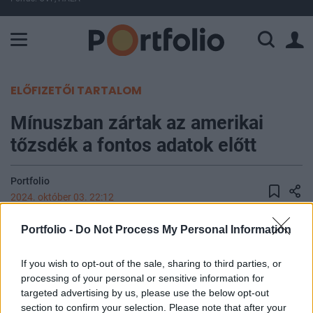
A Paksi Atomerőmű összteljesítménye 225 MW. A Duna vízállá
ELŐFIZETŐI TARTALOM
Mínuszban zártak az amerikai
tőzsdék a fontos adatok előtt
Portfolio
2024. október 03. 22:12
Portfolio -
Do Not Process My Personal Information
Ma az ázsiai tőzsdéken vegyes volt a piaci
hangulat, és nagy negatív fordulat volt látható a
If you wish to opt-out of the sale, sharing to third parties, or
kínai ingatlanfejlesztőknél. Európára is átterjedt a
processing of your personal or sensitive information for
mérsékelten negatív befektetői légkör, estek az
targeted advertising by us, please use the below opt-out
indexek, aztán a nyitást követően a vezető
section to confirm your selection. Please note that after your